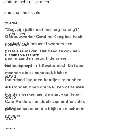
andere mobiliteitsvormen
duurzaamheidscafe
zwerfvuil
"Zeg, zijn jullie niet heel erg handig?” 
tiny houses
Opbouwwerker Caroline Kempkes haalt 
er plezier uit om met inwoners een 
biodiversiteit
praatje te maken. Dat deed ze ook een 
sustainable fashion
paar maanden terug tijdens een 
koffiemoment in 't Kwetternest. De twee 
vliegwielgroep
mannen die ze aansprak bleken 
SDG 1
inderdaad ‘gouden handjes’ te hebben 
SDG 2
en stonden open om te kijken of ze mee 
konden werken aan de start van Repair 
SDG 3
Café Muiden. Inmiddels zijn er drie cafés 
SDG 4
georganiseerd en die blijken en schot in 
de roos.
SDG 7