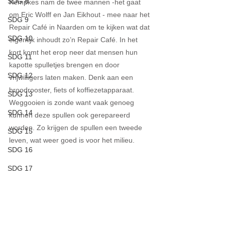
SDG 8
Kempkes nam de twee mannen -het gaat 
om Eric Wolff en Jan Eikhout - mee naar het 
SDG 9
Repair Café in Naarden om te kijken wat dat 
SDG 10
eigenlijk inhoudt zo’n Repair Café. In het 
kort komt het erop neer dat mensen hun 
SDG 11
kapotte spulletjes brengen en door 
SDG 12
vrijwilligers laten maken. Denk aan een 
broodrooster, fiets of koffiezetapparaat. 
SDG 13
Weggooien is zonde want vaak genoeg 
SDG 14
kunnen deze spullen ook gerepareerd 
worden. Zo krijgen de spullen een tweede 
SDG 15
leven, wat weer goed is voor het milieu.
SDG 16
SDG 17