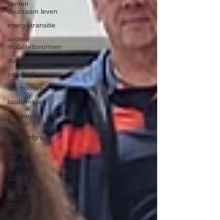
samen
duurzaam leven
energietransitie
andere
mobiliteitsvormen
duurzaamheidscafe
zwerfvuil
tiny houses
biodiversiteit
sustainable
fashion
vliegwielgroep
SDG 1
SDG 2
SDG 3
SDG 4
SDG 7
SDG 8