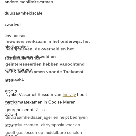
andere mobiliteitsvormen
duurzaamheidscafe
zwerfvuil
tiny houses
Inwoners werkzaam in het onderwijs, het 
biodiversiteit
bedrijfsleven, de overheid en het 
maatschappelijk veld en 
sustainable fashion
geïnteresseerden hebben vanochtend 
vliegwielgroep
het Klimaatexamen voor de Toekomst 
gemaakt. 
SDG 1
SDG 2
Nynke Visser uit Bussum van 
Innivity
 heeft 
het Klimaatexamen in Gooise Meren 
SDG 3
georganiseerd. Zij is 
SDG 4
duurzaamheidsaanjager en helpt bedrijven 
te verduurzamen, zit symposia voor en 
SDG 7
geeft gastlessen op middelbare scholen 