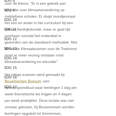
SDG 8
over dit thema. "Er is een gebrek aan 
educatie over klimaatverandering op 
SDG 9
middelbare scholen. Er sluipt mondjesmaat 
SDG 10
het een en ander in het curriculum bij een 
SDG 11
vak als Aardrijkskunde, maar er gaat tijd 
overheen voordat het onderdeel is 
SDG 12
geworden van de standaard methodiek. Met 
SDG 13
dit eerste Klimaatexamen voor de Toekomst 
moet er meer reuring ontstaan rond 
SDG 14
klimaatverandering en educatie". 
SDG 15
Het pittige examen werd gemaakt bij 
SDG 16
Bouwmensen Bussum
, een 
SDG 17
opleidingsinstituut waar leerlingen 1 dag per 
week theoretische les krijgen en 4 dagen 
per week praktijkles. Deze locatie was niet 
zomaar gekozen, bij Bouwmensen worden 
leerlingen opgeleid tot timmerman, 