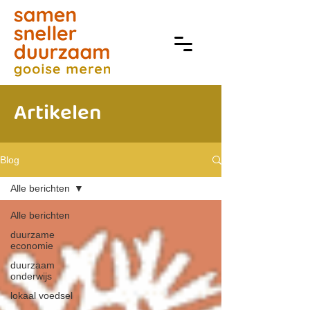
Artikelen
Blog
Alle berichten
Alle berichten
duurzame
economie
duurzaam
onderwijs
lokaal voedsel