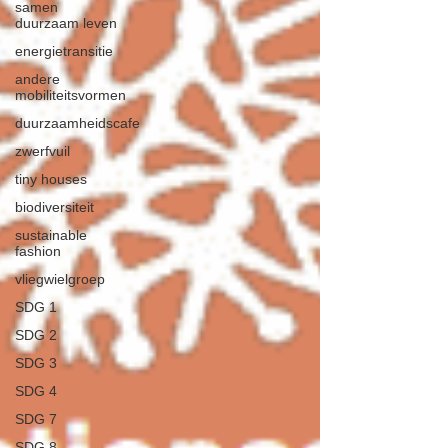
samen
duurzaam leven
energietransitie
andere
mobiliteitsvormen
duurzaamheidscafe
zwerfvuil
tiny houses
biodiversiteit
sustainable
fashion
vliegwielgroep
SDG 1
SDG 2
SDG 3
SDG 4
SDG 7
SDG 8