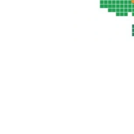
info@ssdgm.nl
© Samen Sneller Duurzaam Gooise M