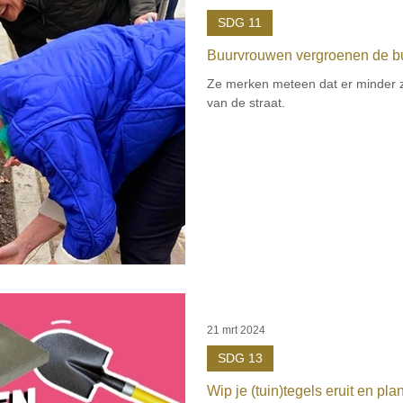
SDG 11
Buurvrouwen vergroenen de b
Ze merken meteen dat er minder zw
van de straat.
21 mrt 2024
SDG 13
Wip je (tuin)tegels eruit en pla