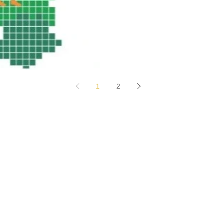
1
2
Home
Agenda
The
ma's
Stichting Gerben Struik
Initi
atieven
eren