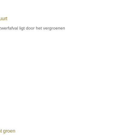
uurt
erfafval ligt door het vergroenen
nt groen