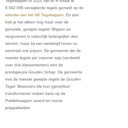
Tegelwippen in 2020 zijn er in totaal al 
8.942.096 verwijderde tegels gemeld op de 
website van het NK Tegelwippen
. En dan 
heb je het alleen nog maar over de 
gemelde, gewipte tegels! Wippen en 
vergroenen is natuurlijk belangrijker dan 
winnen, maar bij een wedstrijd horen nu 
eenmaal ook prijzen. De gemeente die de 
meeste tegels per inwoner wipt (verdeeld 
over drie klassementen) wint de 
prestigieuze 
Gouden Schep
. De gemeente 
met de meeste gewipte tegels de 
Gouden 
Tegel
. Bewoners die hun (gevel)tuin 
transformeren maken kans op de 
Publiekswipper award
 en mooie 
prijspakketten.