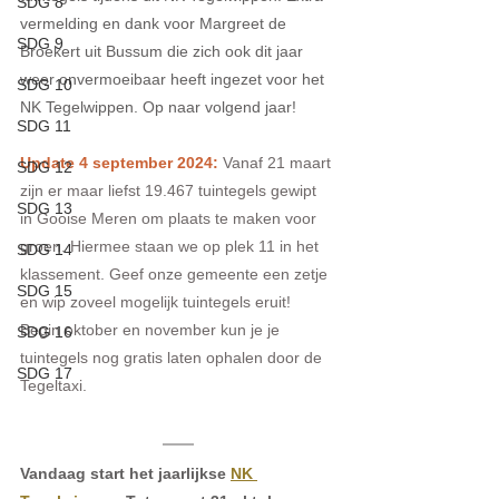
SDG 8
vermelding en dank voor Margreet de 
SDG 9
Broekert uit Bussum die zich ook dit jaar 
weer onvermoeibaar heeft ingezet voor het 
SDG 10
NK Tegelwippen. Op naar volgend jaar!
SDG 11
Update 4 september 2024:
Vanaf 21 maart 
SDG 12
zijn er maar liefst 19.467 tuintegels gewipt 
SDG 13
in Gooise Meren om plaats te maken voor 
groen. Hiermee staan we op plek 11 in het 
SDG 14
klassement. Geef onze gemeente een zetje 
SDG 15
en wip zoveel mogelijk tuintegels eruit! 
Begin oktober en november kun je je 
SDG 16
tuintegels nog gratis laten ophalen door de 
SDG 17
Tegeltaxi.
Vandaag start het jaarlijkse 
NK 