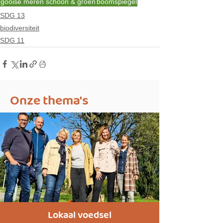
gooise meren schoon & groen
boomspiegel
SDG 13
biodiversiteit
SDG 11
Onze thema's
Lokaal voedsel