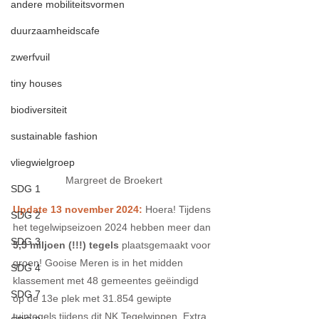
andere mobiliteitsvormen
duurzaamheidscafe
zwerfvuil
tiny houses
biodiversiteit
sustainable fashion
vliegwielgroep
Margreet de Broekert
SDG 1
Update 13 november 2024:
Hoera! Tijdens 
SDG 2
het tegelwipseizoen 2024 hebben meer dan 
SDG 3
5,5 miljoen (!!!) tegels
 plaatsgemaakt voor 
groen! Gooise Meren is in het midden 
SDG 4
klassement met 48 gemeentes geëindigd 
SDG 7
op de 13e plek met 31.854 gewipte 
tuintegels tijdens dit NK Tegelwippen. Extra 