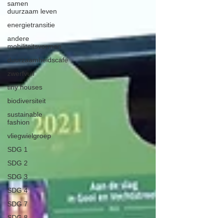
samen
duurzaam leven
energietransitie
andere
mobiliteitsvormen
duurzaamheidscafe
zwerfvuil
tiny houses
biodiversiteit
sustainable
fashion
vliegwielgroep
SDG 1
SDG 2
SDG 3
SDG 4
SDG 7
SDG 8