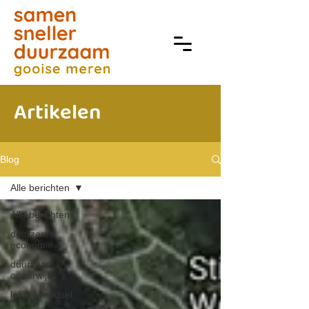
Artikelen
Blog
Alle berichten
Alle berichten
duurzame
economie
duurzaam
onderwijs
lokaal voedsel