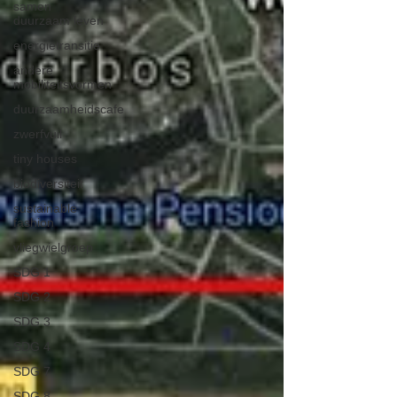
samen
duurzaam leven
energietransitie
andere
mobiliteitsvormen
duurzaamheidscafe
zwerfvuil
tiny houses
biodiversiteit
sustainable
fashion
vliegwielgroep
SDG 1
SDG 2
SDG 3
SDG 4
SDG 7
SDG 8