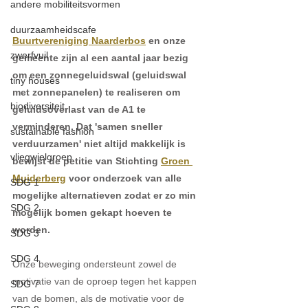
andere mobiliteitsvormen
duurzaamheidscafe
Buurtvereniging Naarderbos
 en onze 
zwerfvuil
gemeente zijn al een aantal jaar bezig 
om een zonnegeluidswal (geluidswal 
tiny houses
met zonnepanelen) te realiseren om 
biodiversiteit
geluidsoverlast van de A1 te 
verminderen. Dat 'samen sneller 
sustainable fashion
verduurzamen' niet altijd makkelijk is 
vliegwielgroep
bewijst de petitie van Stichting 
Groen 
Muiderberg
 voor onderzoek van alle 
SDG 1
mogelijke alternatieven zodat er zo min 
SDG 2
mogelijk bomen gekapt hoeven te 
worden.
SDG 3
SDG 4
Onze beweging ondersteunt zowel de 
motivatie van de oproep tegen het kappen 
SDG 7
van de bomen, als de motivatie voor de 