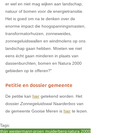
er wel en niet mag wijken aan landschap, 
natuur of bomen voor de energietransitie. 
Het is goed om na te denken over de 
enorme impact die hoogspanningsmasten, 
transformatorhuizen, zonneweides, 
zonnegeluidswallen en windmolens op ons 
landschap gaan hebben. Moeten we niet 
eens écht gaan minderen in plaats van 
dassenburchten, bomen en Natura 2000 
gebieden op te offeren?"
Petitie en dossier gemeente
De petitie kan 
hier
 getekend worden. Het 
dossier 
Zonnegeluidswal Naarderbos
 van 
de gemeente Gooise Meren is 
hier
 te lezen.
Tags:
thijn westermann
groen muiderberg
natura 2000