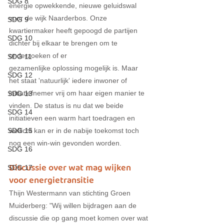
SDG 8
energie opwekkende, nieuwe geluidswal 
voor de wijk Naarderbos. Onze 
SDG 9
kwartiermaker heeft gepoogd de partijen 
SDG 10
dichter bij elkaar te brengen om te 
onderzoeken of er 
SDG 11
gezamenlijke oplossing mogelijk is. Maar 
SDG 12
het staat 'natuurlijk' iedere inwoner of 
initiatiefnemer vrij om haar eigen manier te 
SDG 13
vinden. De status is nu dat we beide 
SDG 14
initiatieven een warm hart toedragen en 
wellicht kan er in de nabije toekomst toch 
SDG 15
nog een win-win gevonden worden. 
SDG 16
Discussie over wat mag wijken 
SDG 17
voor energietransitie
Thijn Westermann van stichting Groen 
Muiderberg: "Wij willen bijdragen aan de 
discussie die op gang moet komen over wat 