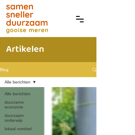
Artikelen
Blog
Alle berichten
Alle berichten
duurzame
economie
duurzaam
onderwijs
lokaal voedsel