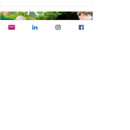
11 jun
Duurzame Schoolweken Gooise
Meren
Deze maand zijn in Gooise Meren de
Duurzame Schoolweken. Bijna 400