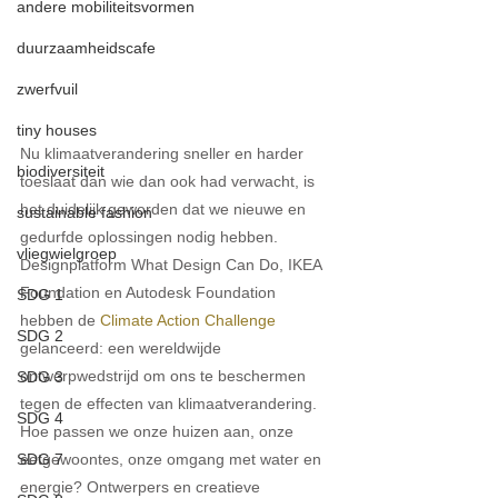
andere mobiliteitsvormen
duurzaamheidscafe
zwerfvuil
tiny houses
Nu klimaatverandering sneller en harder 
biodiversiteit
toeslaat dan wie dan ook had verwacht, is 
het duidelijk geworden dat we nieuwe en 
sustainable fashion
gedurfde oplossingen nodig hebben. 
vliegwielgroep
Designplatform What Design Can Do, IKEA 
Foundation en Autodesk Foundation 
SDG 1
hebben de 
Climate Action Challenge
SDG 2
gelanceerd: een wereldwijde 
ontwerpwedstrijd om ons te beschermen 
SDG 3
tegen de effecten van klimaatverandering. 
SDG 4
Hoe passen we onze huizen aan, onze 
eetgewoontes, onze omgang met water en 
SDG 7
energie? Ontwerpers en creatieve 