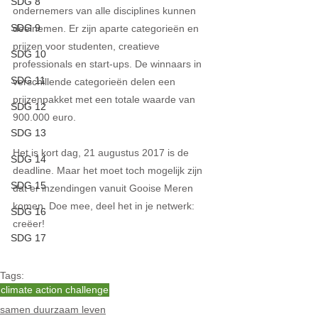
SDG 8
ondernemers van alle disciplines kunnen 
SDG 9
deelnemen. Er zijn aparte categorieën en 
prijzen voor studenten, creatieve 
SDG 10
professionals en start-ups. De winnaars in 
SDG 11
verschillende categorieën delen een 
prijzenpakket met een totale waarde van 
SDG 12
900.000 euro.
SDG 13
Het is kort dag, 21 augustus 2017 is de 
SDG 14
deadline. Maar het moet toch mogelijk zijn 
SDG 15
dat er inzendingen vanuit Gooise Meren 
komen. Doe mee, deel het in je netwerk: 
SDG 16
creëer!
SDG 17
Tags:
climate action challenge
samen duurzaam leven