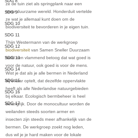
SDG 8
ze de tuin ziet als springplank naar een 
meer duurzame wereld. Honderduit vertelde 
SDG 9
ze wat je allemaal kunt doen om de 
SDG 10
biodiversiteit te bevorderen in je eigen tuin.
SDG 11
Thijn Westermann van de werkgroep 
SDG 12
biodiversiteit
 van Samen Sneller Duurzaam 
hield een vlammend betoog dat wat goed is 
SDG 13
voor de natuur, ook goed is voor de mens. 
SDG 14
Wist je dat als je alle bermen in Nederland 
SDG 15
bij elkaar optelt, dat dezelfde oppervlakte 
heeft als alle Nederlandse natuurgebieden 
SDG 16
bij elkaar. Ecologisch bermbeheer is heel 
SDG 17
belangrijk. Door de monocultuur worden de 
weilanden steeds soorten armer en 
insecten zijn steeds meer afhankelijk van de 
bermen. De werkgroep zoekt nog leden, 
dus wil je je hard maken voor de lokale 