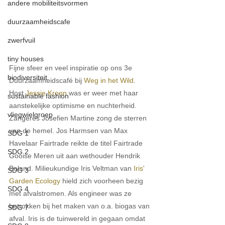
andere mobiliteitsvormen
duurzaamheidscafe
zwerfvuil
tiny houses
Fijne sfeer en veel inspiratie op ons 3e 
biodiversiteit
Duurzaamheidscafé bij 
Weg in het Wild
. 
Host 
Jessie Kroon
 was er weer met haar 
sustainable fashion
aanstekelijke optimisme en nuchterheid. 
vliegwielgroep
Zangeres Josefien Martine zong de sterren 
van de hemel. Jos Harmsen van Max 
SDG 1
Havelaar Fairtrade reikte de titel Fairtrade 
SDG 2
Gooise Meren uit aan wethouder Hendrik 
Boland. Milieukundige Iris Veltman van 
Iris' 
SDG 3
Garden Ecology
 hield zich voorheen bezig 
SDG 4
met afvalstromen. Als engineer was ze 
betrokken bij het maken van o.a. biogas van 
SDG 7
afval. Iris is de tuinwereld in gegaan omdat 