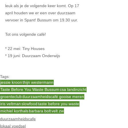
leuk als je de volgende keer komt. Op 17 
april houden we er een over duurzaam 
vervoer in Spant! Bussum om 19.30 uur. 
Tot ons volgende café!
* 22 mei: Tiny Houses
* 19 juni: Duurzaam Onderwijs
Tags:
jessie kroon
thijn westermann
Taste Before You Waste Bussum
csa landinzicht
groenteclub
duurzaamheidscafé gooise meren
iris veltman
slowfood
taste before you waste
michiel korthals
barbara bolt
velt zw
duurzaamheidscafe
lokaal voedsel