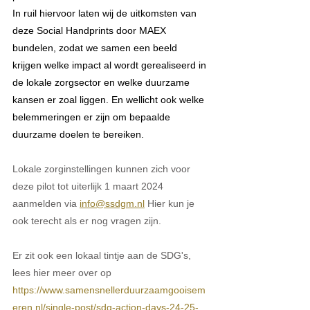
In ruil hiervoor laten wij de uitkomsten van 
deze Social Handprints door MAEX 
bundelen, zodat we samen een beeld 
krijgen welke impact al wordt gerealiseerd in 
de lokale zorgsector en welke duurzame 
kansen er zoal liggen. En wellicht ook welke 
belemmeringen er zijn om bepaalde 
duurzame doelen te bereiken. 
Lokale zorginstellingen kunnen zich voor 
deze pilot tot uiterlijk 1 maart 2024 
aanmelden via 
info@ssdgm.nl
Hier kun je 
ook terecht als er nog vragen zijn.
Er zit ook een lokaal tintje aan de SDG's, 
lees hier meer over op 
https://www.samensnellerduurzaamgooisem
eren.nl/single-post/sdg-action-days-24-25-