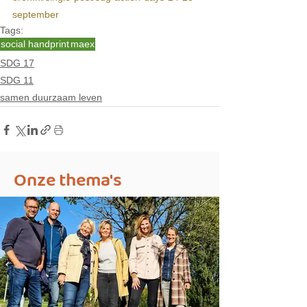
september
Tags:
social handprint
maex
SDG 17
SDG 11
samen duurzaam leven
Onze thema's