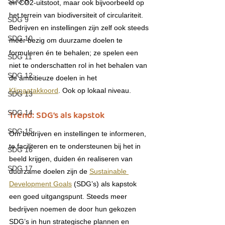
SDG 8
en CO2-uitstoot, maar ook bijvoorbeeld op 
het terrein van biodiversiteit of circulariteit. 
SDG 9
Bedrijven en instellingen zijn zelf ook steeds 
SDG 10
meer bezig om duurzame doelen te 
formuleren én te behalen; ze spelen een 
SDG 11
niet te onderschatten rol in het behalen van 
SDG 12
de ambitieuze doelen in het 
Klimaatakkoord
. Ook op lokaal niveau.
SDG 13
Trend: SDG’s als kapstok
SDG 14
SDG 15
Om bedrijven en instellingen te informeren, 
te faciliteren en te ondersteunen bij het in 
SDG 16
beeld krijgen, duiden én realiseren van 
SDG 17
duurzame doelen zijn de 
Sustainable 
Development Goals
 (SDG’s) als kapstok 
een goed uitgangspunt. Steeds meer 
bedrijven noemen de door hun gekozen 
SDG’s in hun strategische plannen en 