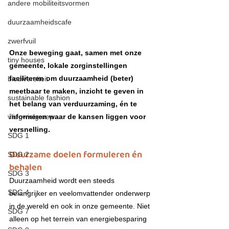
andere mobiliteitsvormen
duurzaamheidscafe
zwerfvuil
Onze beweging gaat, samen met onze 
tiny houses
gemeente, lokale zorginstellingen 
faciliteren om duurzaamheid (beter) 
biodiversiteit
meetbaar te maken, inzicht te geven in 
sustainable fashion
het belang van verduurzaming, én te 
vliegwielgroep
informeren waar de kansen liggen voor 
versnelling.
SDG 1
Duurzame doelen formuleren én 
SDG 2
behalen
SDG 3
Duurzaamheid wordt een steeds 
SDG 4
belangrijker en veelomvattender onderwerp 
in de wereld en ook in onze gemeente. Niet 
SDG 7
alleen op het terrein van energiebesparing 