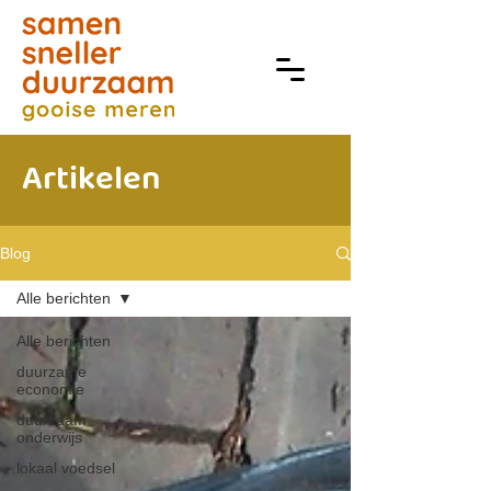
Artikelen
Blog
Alle berichten
Alle berichten
duurzame
economie
duurzaam
onderwijs
lokaal voedsel