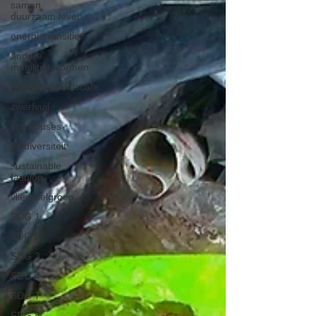
samen
duurzaam leven
energietransitie
andere
mobiliteitsvormen
duurzaamheidscafe
zwerfvuil
tiny houses
biodiversiteit
sustainable
fashion
vliegwielgroep
SDG 1
SDG 2
SDG 3
SDG 4
SDG 7
SDG 8