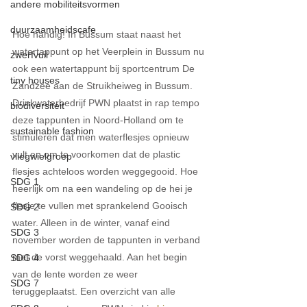
andere mobiliteitsvormen
duurzaamheidscafe
Hoe handig! In Bussum staat naast het 
watertappunt op het Veerplein in Bussum nu 
zwerfvuil
ook een watertappunt bij sportcentrum De 
tiny houses
Zandzee aan de Struikheiweg in Bussum. 
Drinkwaterbedrijf PWN plaatst in rap tempo 
biodiversiteit
deze tappunten in Noord-Holland om te 
sustainable fashion
stimuleren dat men waterflesjes opnieuw 
vult en om te voorkomen dat de plastic 
vliegwielgroep
flesjes achteloos worden weggegooid. Hoe 
SDG 1
heerlijk om na een wandeling op de hei je 
flesje te vullen met sprankelend Gooisch 
SDG 2
water. Alleen in de winter, vanaf eind 
SDG 3
november worden de tappunten in verband 
met de vorst weggehaald. Aan het begin 
SDG 4
van de lente worden ze weer 
SDG 7
teruggeplaatst. Een overzicht van alle 