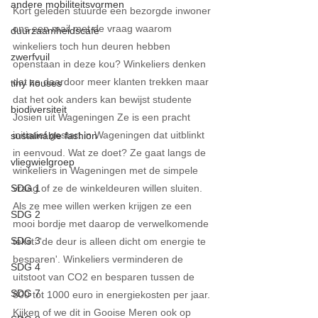
andere mobiliteitsvormen
Kort geleden stuurde een bezorgde inwoner 
ons een mail met de vraag waarom 
duurzaamheidscafe
winkeliers toch hun deuren hebben 
zwerfvuil
openstaan in deze kou? Winkeliers denken 
dat ze daardoor meer klanten trekken maar 
tiny houses
dat het ook anders kan bewijst studente 
biodiversiteit
Josien uit Wageningen Ze is een pracht 
initiatief gestart in Wageningen dat uitblinkt 
sustainable fashion
in eenvoud. Wat ze doet? Ze gaat langs de 
vliegwielgroep
winkeliers in Wageningen met de simpele 
SDG 1
vraag of ze de winkeldeuren willen sluiten. 
Als ze mee willen werken krijgen ze een 
SDG 2
mooi bordje met daarop de verwelkomende 
SDG 3
tekst: 'de deur is alleen dicht om energie te 
besparen'. Winkeliers verminderen de 
SDG 4
uitstoot van CO2 en besparen tussen de 
SDG 7
800 tot 1000 euro in energiekosten per jaar. 
Kijken of we dit in Gooise Meren ook op 