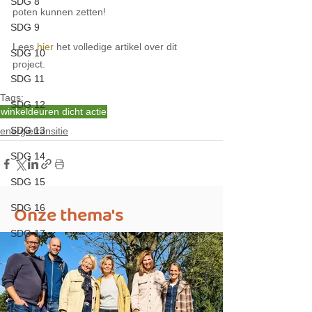
SDG 8
poten kunnen zetten!
SDG 9
Lees 
hier
 het volledige artikel over dit 
SDG 10
project.
SDG 11
Tags:
SDG 12
winkeldeuren dicht actie
SDG 13
energietransitie
SDG 14
SDG 15
Onze thema's
SDG 16
SDG 17