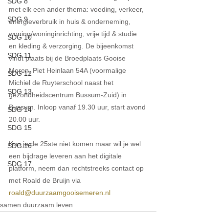
SDG 8
met elk een ander thema: voeding, verkeer, 
SDG 9
energieverbruik in huis & onderneming, 
woning/woninginrichting, vrije tijd & studie 
SDG 10
en kleding & verzorging. De bijeenkomst 
SDG 11
vindt plaats bij de Broedplaats Gooise 
Meren, Piet Heinlaan 54A (voormalige 
SDG 12
Michiel de Ruyterschool naast het 
SDG 13
gezondheidscentrum Bussum-Zuid) in 
Bussum. Inloop vanaf 19.30 uur, start avond 
SDG 14
20.00 uur.
SDG 15
Kun je de 25ste niet komen maar wil je wel 
SDG 16
een bijdrage leveren aan het digitale 
SDG 17
platform, neem dan rechtstreeks contact op 
met Roald de Bruijn via 
roald@duurzaamgooisemeren.nl
samen duurzaam leven