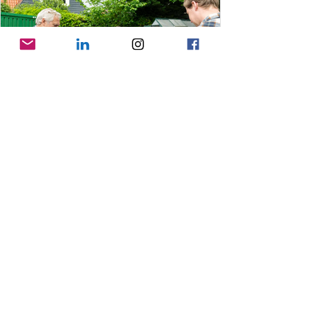
11 jun
Duurzame Schoolweken Gooise
Meren
Deze maand zijn in Gooise Meren de
Duurzame Schoolweken. Bijna 400
leerlingen doen mee.