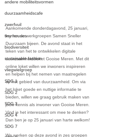
andere mobiliteitsvormen
duurzaamheidscafe
zwerfvuil
Aankomende donderdagavond, 25 januari, 
tiny houses
komen de werkgroepen Samen Sneller 
Duurzaam bijeen. De avond staat in het 
biodiversiteit
teken van het te ontwikkelen digitale 
sustainable fashion
duurzaamheidsloket Gooise Meren. Met dit 
online loket willen we inwoners inspireren 
vliegwielgroep
en helpen bij het nemen van maatregelen 
SDG 1
op het gebied van duurzaamheid. Om via 
het loket goede en nuttige informatie te 
SDG 2
bieden, willen we graag gebruik maken van 
SDG 3
jouw kennis als inwoner van Gooise Meren. 
Vind je het interessant om mee te denken? 
SDG 4
Dan ben je op 25 januari van harte welkom!
SDG 7
We werken op deze avond in zes groepen 