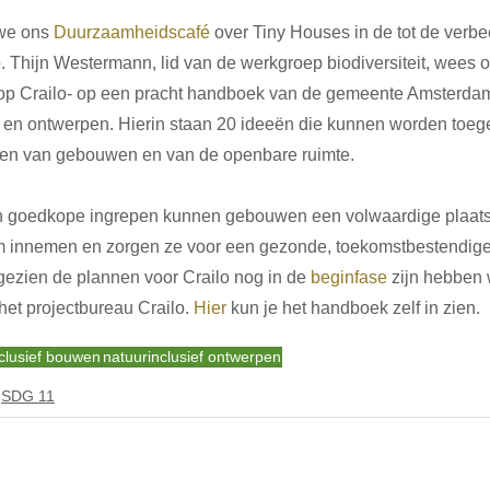
we ons 
Duurzaamheidscafé
 over Tiny Houses in de tot de verb
 Thijn Westermann, lid van de werkgroep biodiversiteit, wees o
op Crailo- op een pracht handboek van de gemeente Amsterdam
 en ontwerpen. Hierin staan 20 ideeën die kunnen worden toege
pen van gebouwen en van de openbare ruimte. 
en goedkope ingrepen kunnen gebouwen een volwaardige plaats
m innemen en zorgen ze voor een gezonde, toekomstbestendige
gezien de plannen voor Crailo nog in de 
beginfase
 zijn hebben 
et projectbureau Crailo. 
Hier
 kun je het handboek zelf in zien.
clusief bouwen
natuurinclusief ontwerpen
SDG 11