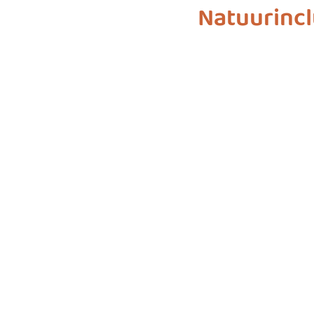
Natuurincl
biodiversiteit
sustainable f
SDG 7
SDG 8
SDG 9
SDG 16
SDG 17