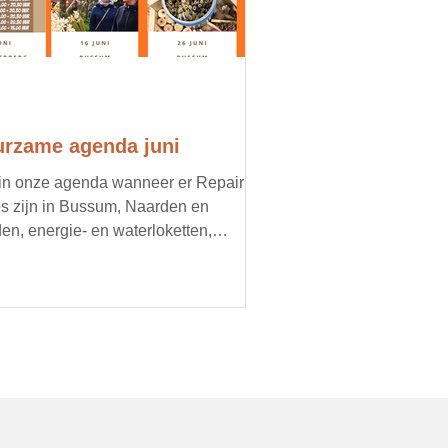
rzame agenda juni
 in onze agenda wanneer er Repair
s zijn in Bussum, Naarden en
en, energie- en waterloketten,
imacties, oogstmarkten en
oorbeeld een doorgeefmarkt met
d voedsel. Organiseer jij een lokaal,
zaam evenement? Mail ons je
ils, dan zetten we je graag in onze
nda.