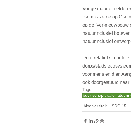
Vorige maand hielden 
Palm kazerne op Crailo.
op de (ver)nieuwbouw 
natuurinclusief bouwen
natuurinclusief ontwer
Door relatief simpele 
dorps/stads ecosystee
voor mens en dier. Aan
ook doorgestuurd naar h
Tags:
buurtschap crailo
natuurin
biodiversiteit
SDG 15