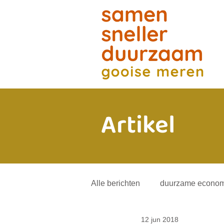
Artikel
Alle berichten
duurzame econom
12 jun 2018
energietransitie
andere mob