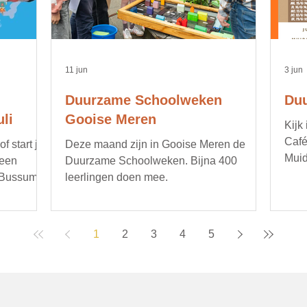
11 jun
3 jun
Duurzame Schoolweken
Duu
li
Gooise Meren
Kijk
Café
 start je
Deze maand zijn in Gooise Meren de
Muid
 een
Duurzame Schoolweken. Bijna 400
opru
 Bussum.
leerlingen doen mee.
bijv
gere
duur
1
2
3
4
5
deta
age