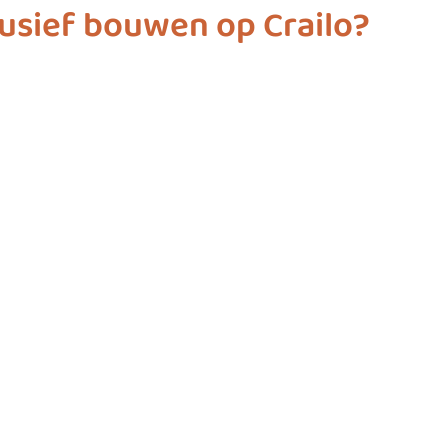
usief bouwen op Crailo?
ashion
vliegwielgroep
SDG 1
SDG 2
SDG 
SDG 10
SDG 11
SDG 12
SDG 13
SD