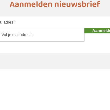
Aanmelden nieuwsbrief
iladres
Aanmeld
Home
Agenda
The
ma's
Stichting Gerben Struik
Initi
atieven
eren