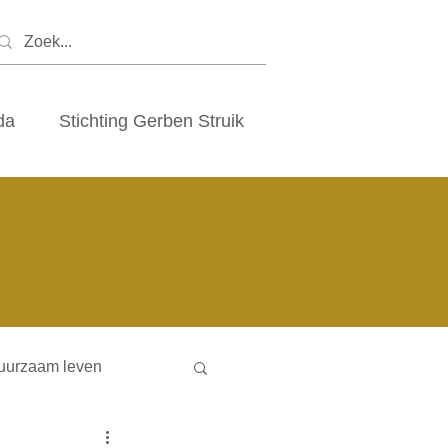
da
Stichting Gerben Struik
uurzaam leven
ny houses