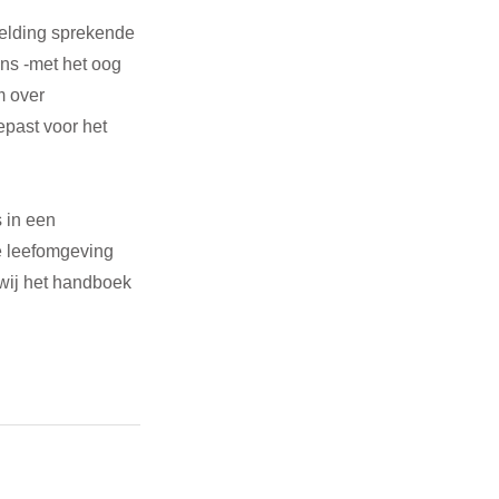
eelding sprekende 
ns -met het oog 
 over 
past voor het 
 in een 
 leefomgeving 
wij het handboek 