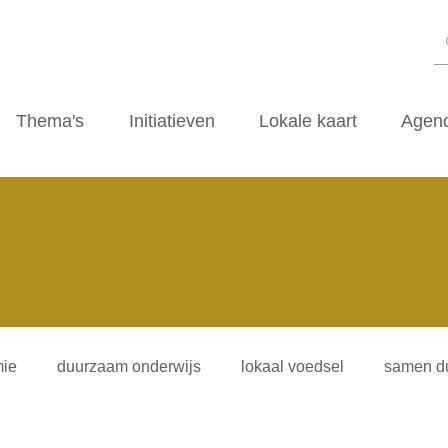
Thema's
Initiatieven
Lokale kaart
Agen
ie
duurzaam onderwijs
lokaal voedsel
samen d
iliteitsvormen
duurzaamheidscafe
zwerfvuil
ti