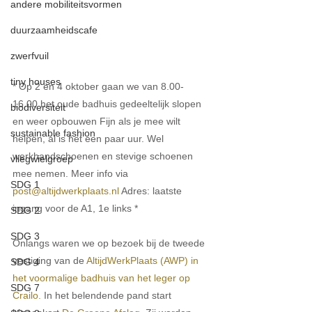
andere mobiliteitsvormen
duurzaamheidscafe
zwerfvuil
tiny houses
* Op 2 en 4 oktober gaan we van 8.00-
16.00 het oude badhuis gedeeltelijk slopen 
biodiversiteit
en weer opbouwen Fijn als je mee wilt 
sustainable fashion
helpen, al is het een paar uur. Wel 
werkhandschoenen en stevige schoenen 
vliegwielgroep
mee nemen. Meer info via 
SDG 1
post@altijdwerkplaats.nl
 Adres: laatste 
ingang voor de A1, 1e links *
SDG 2
SDG 3
Onlangs waren we op bezoek bij de tweede 
vestiging van de 
AltijdWerkPlaats
 (AWP) in 
SDG 4
het voormalige badhuis van het leger op 
SDG 7
Crailo. 
In het belendende pand start 