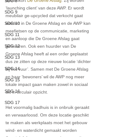
binnenkort 
De Groene Afslag
. Zij worden 
SDG 8
‘launching client’ van deze AWP. Er wordt 
SDG 9
meubilair ge-upcycled dat verkocht gaat 
worden in De Groene Afslag en de AWP kan 
SDG 10
meefietsen op de communicatie, marketing 
SDG 11
en aanloop die De Groene Afslag gaat 
SDG 12
genereren. Ook een huurder van De 
Groene Afslag heeft al een order geplaatst 
SDG 13
dus ze zitten op deze nieuwe locatie ‘dichter 
SDG 14
bij het vuur’. Samen met De Groene Afslag 
en haar ‘bewoners’ wil de AWP nog meer 
SDG 15
lokale impact gaan maken zowel in sociaal 
SDG 16
als in circulair opzicht.
SDG 17
Het voormalig badhuis is in onbruik geraakt 
en verwaarloosd. Om deze locatie geschikt 
te maken als werkplaats moet het gebouw 
wind- en waterdicht gemaakt worden 