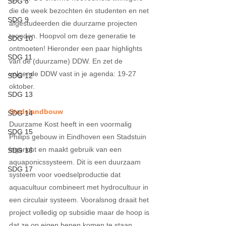
SDG 8
die de week bezochten én studenten en net 
SDG 9
afgestudeerden die duurzame projecten 
toonden. Hoopvol om deze generatie te 
SDG 10
ontmoeten! Hieronder een paar highlights 
SDG 11
van de (duurzame) DDW. En zet de 
volgende DDW vast in je agenda: 19-27 
SDG 12
oktober.
SDG 13
Stadslandbouw
SDG 14
Duurzame Kost heeft in een voormalig 
SDG 15
Philips gebouw in Eindhoven een Stadstuin 
ingericht en maakt gebruik van een 
SDG 16
aquaponicssysteem. Dit is een duurzaam 
SDG 17
systeem voor voedselproductie dat 
aquacultuur combineert met hydrocultuur in 
een circulair systeem. Vooralsnog draait het 
project volledig op subsidie maar de hoop is 
dat ze op eigen benen komen te staan. 