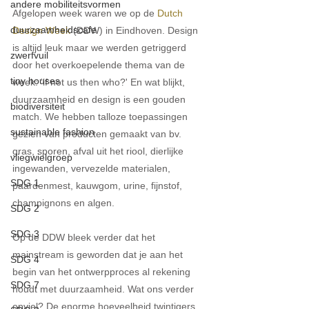
andere mobiliteitsvormen
Afgelopen week waren we op de 
Dutch 
duurzaamheidscafe
Design Week
 (DDW) in Eindhoven. Design 
is altijd leuk maar we werden getriggerd 
zwerfvuil
door het overkoepelende thema van de 
tiny houses
week: 'if not us then who?' En wat blijkt, 
duurzaamheid en design is een gouden 
biodiversiteit
match. We hebben talloze toepassingen 
sustainable fashion
gezien van producten gemaakt van bv. 
gras, sporen, afval uit het riool, dierlijke 
vliegwielgroep
ingewanden, vervezelde materialen, 
SDG 1
paardenmest, kauwgom, urine, fijnstof, 
champignons en algen.
SDG 2
SDG 3
Op de DDW bleek verder dat het 
mainstream is geworden dat je aan het 
SDG 4
begin van het ontwerpproces al rekening 
SDG 7
houdt met duurzaamheid. Wat ons verder 
opviel? De enorme hoeveelheid twintigers 