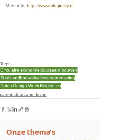
Meer info: 
https://www.plugincity.nl
Tags:
Circulaire economie
duurzaam bouwen
Stadslandbouw
afvalloze samenleving
Dutch Design Week
Bioplastics
samen duurzaam leven
Onze thema's