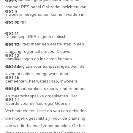
SDG 8
noemer RES panel GM zodat inzichten van 
SDG 9
inwoners meegenomen kunnen worden in 
de strategie. 
SDG 10
SDG 11
De concept RES is geen statisch 
eindresultaat maar een eerste stap in een 
SDG 12
langjarig regionaal proces. Nieuwe 
SDG 13
ontwikkelingen en inzichten kunnen 
aanleiding zijn voor aanpassingen. Aan de 
SDG 14
inventarisatie is meegewerkt door 
SDG 15
gemeenten, het waterschap, inwoners, 
SDG 16
energiecoöperaties, experts, ondernemers 
en maatschappelijke organisaties. Het 
SDG 17
leverde voor de ‘subregio’ Gooi en 
Vechtstreek een lijstje op van tien gebieden 
die mogelijk geschikt zijn voor de plaatsing 
van windturbines of zonnepanelen. Op het 