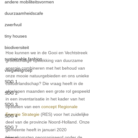
andere mobiliteitsvormen
duurzaamheidscafe
zwerfvuil
tiny houses
biodiversiteit
Hoe kunnen we in de Gooi en Vechtstreek 
sustainable fashion
grootschalige opwekking van duurzame 
energie combineren met het behoud van 
vliegwielgroep
onze mooie natuurgebieden en ons unieke 
SDG 1
cultuurlandschap? Die vraag heeft in de 
afgelopen maanden een grote rol gespeeld 
SDG 2
in een inventarisatie in het kader van het 
SDG 3
opstellen van een 
concept Regionale 
Energie Strategie
 (RES) voor het zuidelijke 
SDG 4
deel van de provincie Noord-Holland. Onze 
SDG 7
gemeente heeft in januari 2020 
bijeenkomsten georganiseerd onder de 