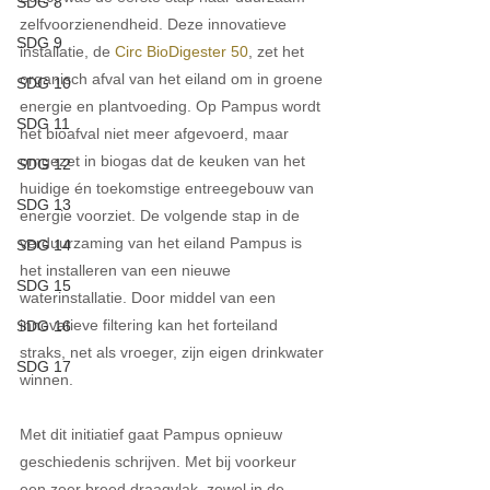
SDG 8
zelfvoorzienendheid. Deze innovatieve 
SDG 9
installatie, de 
Circ BioDigester 50
, zet het 
organisch afval van het eiland om in groene 
SDG 10
energie en plantvoeding. Op Pampus wordt 
SDG 11
het bioafval niet meer afgevoerd, maar 
omgezet in biogas dat de keuken van het 
SDG 12
huidige én toekomstige entreegebouw van 
SDG 13
energie voorziet. De volgende stap in de 
verduurzaming van het eiland Pampus is 
SDG 14
het installeren van een nieuwe 
SDG 15
waterinstallatie. Door middel van een 
innovatieve filtering kan het forteiland 
SDG 16
straks, net als vroeger, zijn eigen drinkwater 
SDG 17
winnen. 
Met dit initiatief gaat Pampus opnieuw 
geschiedenis schrijven. Met bij voorkeur 
een zeer breed draagvlak, zowel in de 