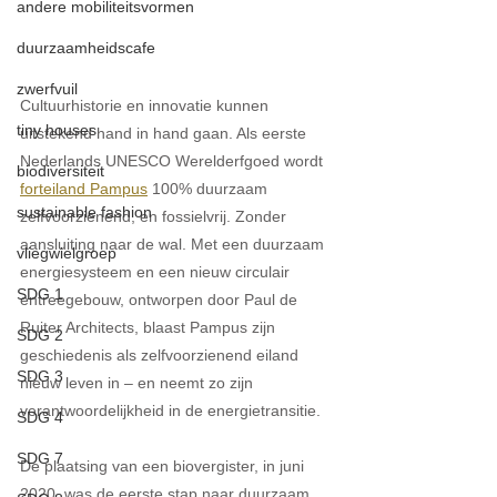
andere mobiliteitsvormen
duurzaamheidscafe
zwerfvuil
Cultuurhistorie en innovatie kunnen 
tiny houses
uitstekend hand in hand gaan. Als eerste 
Nederlands UNESCO Werelderfgoed wordt 
biodiversiteit
forteiland Pampus
 100% duurzaam 
sustainable fashion
zelfvoorzienend, en fossielvrij. Zonder 
aansluiting naar de wal. Met een duurzaam 
vliegwielgroep
energiesysteem en een nieuw circulair 
SDG 1
entreegebouw, ontworpen door Paul de 
Ruiter Architects, blaast Pampus zijn 
SDG 2
geschiedenis als zelfvoorzienend eiland 
SDG 3
nieuw leven in – en neemt zo zijn 
verantwoordelijkheid in de energietransitie. 
SDG 4
SDG 7
De plaatsing van een biovergister, in juni 
2020, was de eerste stap naar duurzaam 