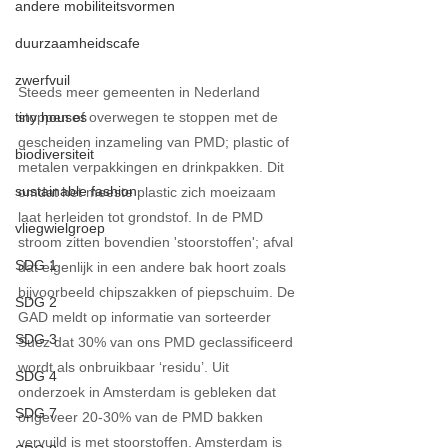
andere mobiliteitsvormen
duurzaamheidscafe
zwerfvuil
Steeds meer gemeenten in Nederland 
tiny houses
stoppen of overwegen te stoppen met de 
gescheiden inzameling van PMD; plastic of 
biodiversiteit
metalen verpakkingen en drinkpakken. Dit 
sustainable fashion
omdat het meeste plastic zich moeizaam 
laat herleiden tot grondstof. In de PMD 
vliegwielgroep
stroom zitten bovendien 'stoorstoffen'; afval 
SDG 1
dat eigenlijk in een andere bak hoort zoals 
bijvoorbeeld chipszakken of piepschuim. De 
SDG 2
GAD meldt op informatie van sorteerder 
SDG 3
Suez dat 30% van ons PMD geclassificeerd 
wordt als onbruikbaar ‘residu’. Uit 
SDG 4
onderzoek in Amsterdam is gebleken dat 
SDG 7
ongeveer 20-30% van de PMD bakken 
vervuild is met stoorstoffen. Amsterdam is 