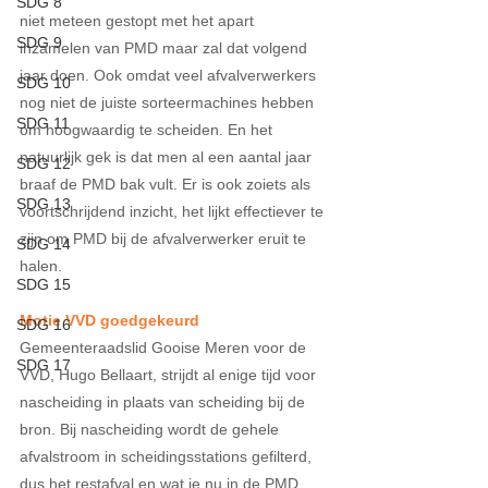
SDG 8
niet meteen gestopt met het apart 
SDG 9
inzamelen van PMD maar zal dat volgend 
jaar doen. Ook omdat veel afvalverwerkers 
SDG 10
nog niet de juiste sorteermachines hebben 
SDG 11
om hoogwaardig te scheiden. En het 
natuurlijk gek is dat men al een aantal jaar 
SDG 12
braaf de PMD bak vult. Er is ook zoiets als 
SDG 13
voortschrijdend inzicht, het lijkt effectiever te 
zijn om PMD bij de afvalverwerker eruit te 
SDG 14
halen.
SDG 15
Motie VVD goedgekeurd
SDG 16
Gemeenteraadslid Gooise Meren voor de 
SDG 17
VVD, Hugo Bellaart, strijdt al enige tijd voor 
nascheiding in plaats van scheiding bij de 
bron. Bij nascheiding wordt de gehele 
afvalstroom in scheidingsstations gefilterd, 
dus het restafval en wat je nu in de PMD 