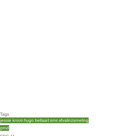
Tags:
jessie kroon
hugo bellaart
smir
afvalinzameling
pmd