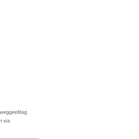
3
SDG 4
G 14
SDG 15
 weggeefdag 
n via 