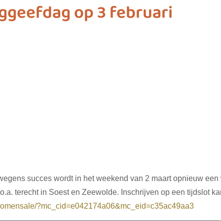
geefdag op 3 februari
ashion
vliegwielgroep
SDG 1
SDG 2
SDG 
SDG 10
SDG 11
SDG 12
SDG 13
SD
wegens succes wordt in het weekend van 2 maart opnieuw een
.a. terecht in Soest en Zeewolde. Inschrijven op een tijdslot ka
u/bomensale/?mc_cid=e042174a06&mc_eid=c35ac49aa3