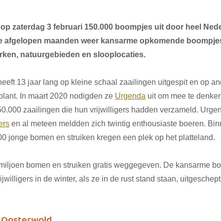
t op zaterdag 3 februari 150.000 boompjes uit door heel Nede
 de afgelopen maanden weer kansarme opkomende boompjes
ken, natuurgebieden en slooplocaties. 
heeft 13 jaar lang op kleine schaal zaailingen uitgespit en op a
ant. In maart 2020 nodigden ze 
Urgenda
 uit om mee te denke
0.000 zaailingen die hun vrijwilligers hadden verzameld. Urge
ers
 en al meteen meldden zich twintig enthousiaste boeren. Bi
00 jonge bomen en struiken kregen een plek op het platteland.
,6 miljoen bomen en struiken gratis weggegeven. De kansarme b
jwilligers in de winter, als ze in de rust stand staan, uitgeschept
 Oosterwold