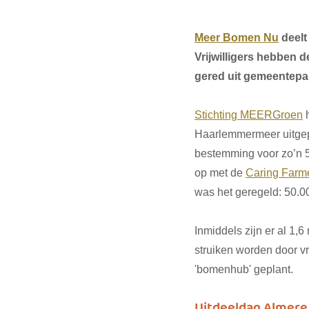
Meer Bomen Nu
 deel
Vrijwilligers hebben
gered uit gemeentepar
Stichting MEERGroen
 
Haarlemmermeer uitgepl
bestemming voor zo’n 5
op met de 
Caring Farm
was het geregeld: 50.0
Inmiddels zijn er al 1
struiken worden door vri
'bomenhub' geplant. 
Uitdeeldag Almere