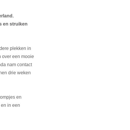
rland. 
 en struiken 
ndere plekken in 
n over een mooie 
nda nam contact 
nnen drie weken 
oompjes en 
 en in een 