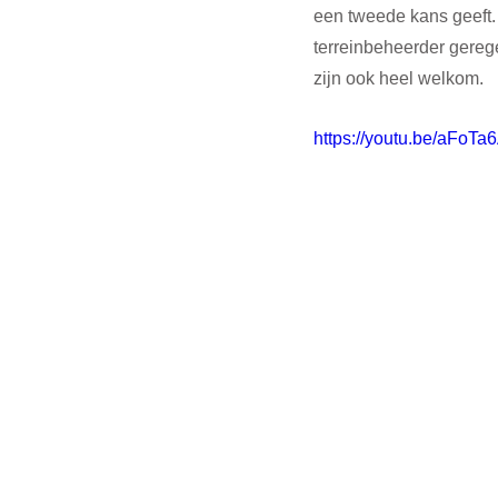
een tweede kans geeft. 
terreinbeheerder gerege
zijn ook heel welkom. 
https://youtu.be/aFoT