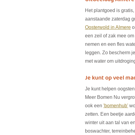
Het plantgoed is gratis,
aanstaande zaterdag gra
Oosterwold in Almere
 
een zeil of zak mee om
nemen en een fles wate
leggen. Zo bescherm je j
met water om uitdrogin
Je kunt op veel ma
Je kunt helpen oogsten 
Meer Bomen Nu vergrot
ook een 
'bomenhub'
 wo
zetten. Een beetje aard
winter uit aan tal van 
boswachter, terreinbehe