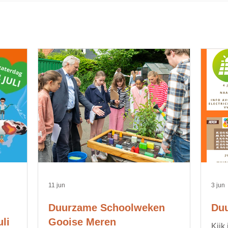
11 jun
3 jun
Duurzame Schoolweken
Duu
li
Gooise Meren
Kijk