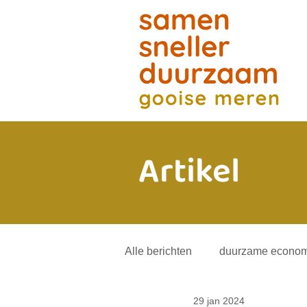
Artikel
Alle berichten
duurzame econom
29 jan 2024
energietransitie
andere mob