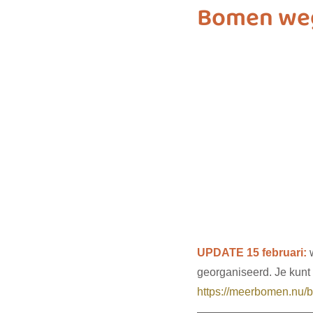
Bomen weg
biodiversiteit
sustainable f
SDG 7
SDG 8
SDG 9
SDG 16
SDG 17
UPDATE 15 februari:
 
georganiseerd. Je kunt o
https://meerbomen.n