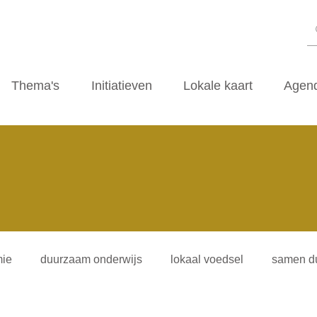
Thema's
Initiatieven
Lokale kaart
Agen
ie
duurzaam onderwijs
lokaal voedsel
samen d
iliteitsvormen
duurzaamheidscafe
zwerfvuil
ti