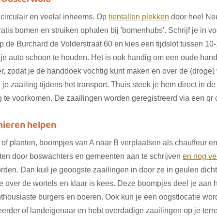
 circulair en veelal inheems. Op 
tientallen plekken
 door heel Ne
tis bomen en struiken ophalen bij 'bomenhubs'. Schrijf je in vo
op de Burchard de Volderstraat 60 en kies een tijdslot tussen 10
 je auto schoon te houden. Het is ook handig om een oude han
r, zodat je de handdoek vochtig kunt maken en over de (droge) 
e zaailing tijdens het transport. Thuis steek je hem direct in de
g te voorkomen. De zaailingen worden geregistreerd via een qr 
nieren helpen
of planten, boompjes van A naar B verplaatsen als chauffeur en
en door boswachters en gemeenten aan te schrijven 
en nog ve
rden. Dan kuil je geoogste zaailingen in door ze in geulen dicht
e over de wortels en klaar is kees. Deze boompjes deel je aan h
enthousiaste burgers en boeren. Ook kun je een oogstlocatie wor
erder of landeigenaar en hebt overdadige zaailingen op je terre