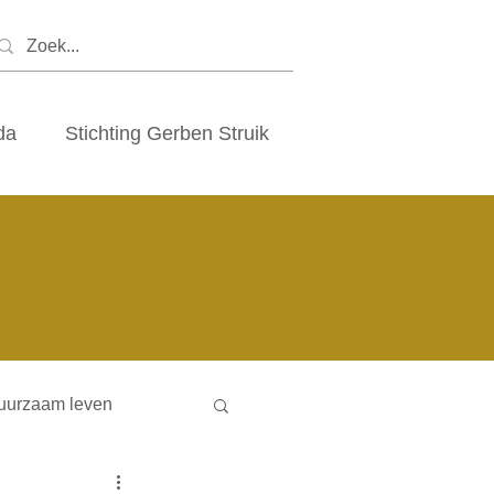
da
Stichting Gerben Struik
uurzaam leven
ny houses