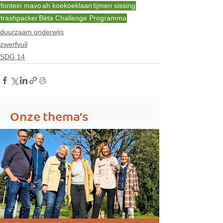
fontein mavo
ah koekoeklaan
tijmen sissing
trashpacker
Bèta Challenge Programma
duurzaam onderwijs
zwerfvuil
SDG 14
Onze thema's