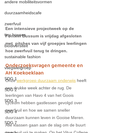
andere mobiliteitsvormen
duurzaamheidscafe
zwerfvuil
Een intensieve projectweek op de 
tiny houses
Fontein Bussum is vrijdag afgesloten 
met  pitches van vijf groepjes leerlingen 
biodiversiteit
hoe zwerfvuil terug te dringen.
sustainable fashion
Onderzoeksvragen gemeente en 
vliegwielgroep
AH Koekoeklaan
SDG 1
Onze 
werkgroep duurzaam onderwijs
 heeft 
een drukke week achter de rug. 
De 
SDG 2
leerlingen van Havo 4 van het Goois 
SDG 3
Lyceum hebben gastlessen gevolgd over 
zwerfvuil en hoe we samen sneller 
SDG 4
duurzaam kunnen leven in Gooise Meren. 
SDG 7
Alle klassen gaan aan de slag om de buurt 
zwerfvuil vrij te maken. Op het Vitus College 