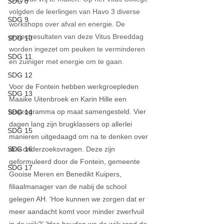
SDG 8
volgden de leerlingen van Havo 3 diverse 
SDG 9
workshops over afval en energie. De 
projectresultaten van deze Vitus Breeddag 
SDG 10
worden ingezet om peuken te verminderen 
SDG 11
en zuiniger met energie om te gaan. 
SDG 12
Voor de Fontein hebben werkgroepleden 
SDG 13
Maaike Uitenbroek en Karin Hille een 
lesprogramma op maat samengesteld. Vier 
SDG 14
dagen lang zijn brugklassers op allerlei 
SDG 15
manieren uitgedaagd om na te denken over 
drie onderzoeksvragen. Deze zijn 
SDG 16
geformuleerd door de Fontein, gemeente 
SDG 17
Gooise Meren en Benedikt Kuipers, 
filiaalmanager van de nabij de school 
gelegen AH. 'Hoe kunnen we zorgen dat er 
meer aandacht komt voor minder zwerfvuil 
in de wijk?' 'Hoe houden we de wijk rond de 