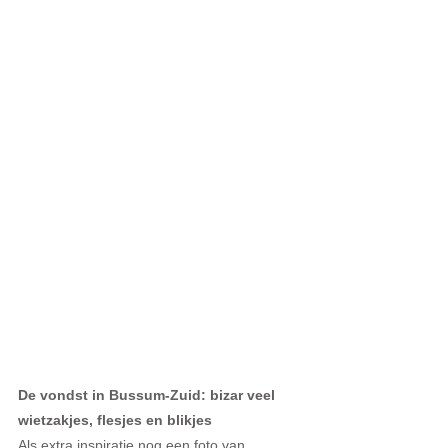
De vondst in Bussum-Zuid: bizar veel 
wietzakjes, flesjes en blikjes
Als extra inspiratie nog een foto van 