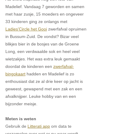
Madelief. Vandaag 7 geworden en samen 
met haar zusje, 15 moeders en ongeveer 
33 kinderen ging ze onlangs met 
Ladies'Circle het Gooi
 zwerfafval opruimen 
in Bussum-Zuid. De vondst? Bizar veel 
blikjes bier in de bosjes van de Groene 
Long, een verdwaalde sok en heel veel 
wietzakjes. Het was extra leuk gemaakt 
doordat de kinderen een 
zwerfafval-
bingokaart
 hadden en Madelief is zo 
enthousiast dat ze al drie keer op jacht is 
geweest, gewapend met een zak en een 
afvalknijper. Leuke hobby van en een 
bijzonder meisje.
Meten is weten
Gebruik de 
Litterati app
 om data te 
verzamelen over wat er nu waar wordt 