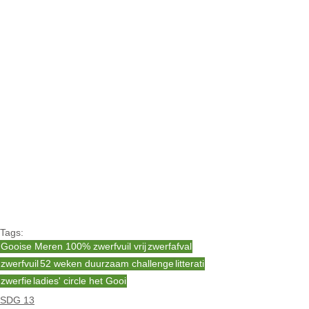
Tags:
Gooise Meren 100% zwerfvuil vrij
zwerfafval
zwerfvuil
52 weken duurzaam challenge
litterati
zwerfie
ladies' circle het Gooi
SDG 13