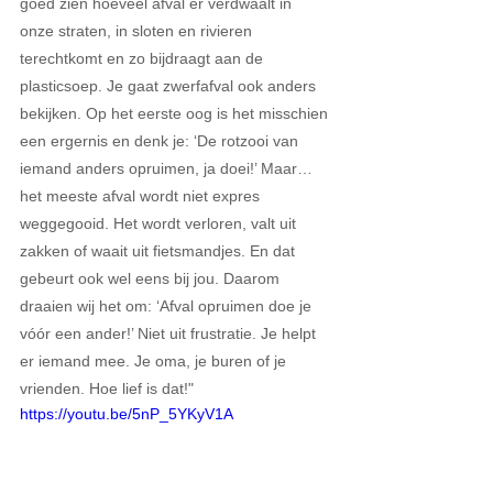
goed zien hoeveel afval er verdwaalt in 
onze straten, in sloten en rivieren 
terechtkomt en zo bijdraagt aan de 
plasticsoep. Je gaat zwerfafval ook anders 
bekijken. Op het eerste oog is het misschien 
een ergernis en denk je: ‘De rotzooi van 
iemand anders opruimen, ja doei!’ Maar… 
het meeste afval wordt niet expres 
weggegooid. Het wordt verloren, valt uit 
zakken of waait uit fietsmandjes. En dat 
gebeurt ook wel eens bij jou. Daarom 
draaien wij het om: ‘Afval opruimen doe je 
vóór een ander!’ Niet uit frustratie. Je helpt 
er iemand mee. Je oma, je buren of je 
vrienden. Hoe lief is dat!"
https://youtu.be/5nP_5YKyV1A