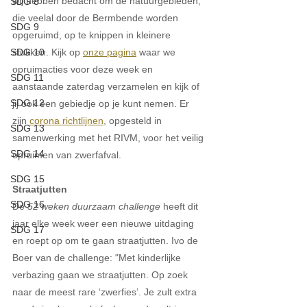
wij hebben bedacht om de natuurgebieden, 
SDG 8
die veelal door de Bermbende worden 
SDG 9
opgeruimd, op te knippen in kleinere 
stukken. Kijk op 
onze pagina
 waar we 
SDG 10
opruimacties voor deze week en 
SDG 11
aanstaande zaterdag verzamelen en kijk of 
SDG 12
jij ook een gebiedje op je kunt nemen. Er 
zijn 
corona richtlijnen
,
 opgesteld in 
SDG 13
samenwerking met het RIVM, voor het veilig 
SDG 14
opruimen van zwerfafval.
SDG 15
Straatjutten
SDG 16
De
 52 weken duurzaam challenge 
heeft dit 
jaar elke week weer een nieuwe uitdaging 
SDG 17
en roept op om te gaan straatjutten. Ivo de 
Boer van de challenge: "Met kinderlijke 
verbazing gaan we straatjutten. Op zoek 
naar de meest rare ‘zwerfies’. Je zult extra 