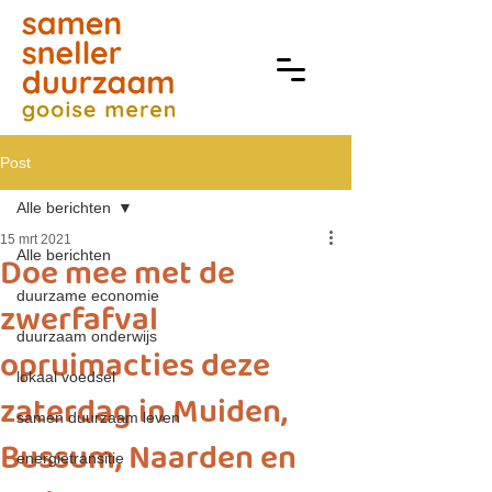
Post
Alle berichten
15 mrt 2021
Alle berichten
Doe mee met de
duurzame economie
zwerfafval
duurzaam onderwijs
opruimacties deze
lokaal voedsel
zaterdag in Muiden,
samen duurzaam leven
Bussum, Naarden en
energietransitie