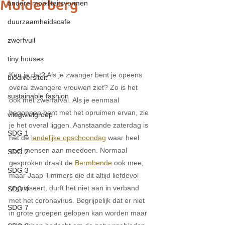
Muiderberg
andere mobiliteitsvormen
duurzaamheidscafe
zwerfvuil
tiny houses
Ken je dat? Als je zwanger bent je opeens 
biodiversiteit
overal zwangere vrouwen ziet? Zo is het 
sustainable fashion
ook met zwerfafval. Als je eenmaal 
begonnen bent met het opruimen ervan, zie 
vliegwielgroep
je het overal liggen. Aanstaande zaterdag is 
SDG 1
het de 
landelijke opschoondag
 waar heel 
veel mensen aan meedoen. Normaal 
SDG 2
gesproken draait de 
Bermbende
 ook mee, 
SDG 3
maar Jaap Timmers die dit altijd liefdevol 
organiseert, durft het niet aan in verband 
SDG 4
met het coronavirus. Begrijpelijk dat er niet 
SDG 7
in grote groepen gelopen kan worden maar 