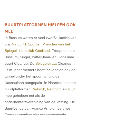
BUURTPLATFORMEN HIELPEN OOK 
MEE
In Bussum waren er veel zwerfvuilacties van 
o.a. 
Natuurlijk Sportief
, 
Vrienden van het 
Spiegel
, 
Lionsclub Gooiland
, Troeptrimmen 
Bussum, Singel, Batterijlaan- en Godelinde 
buurt Cleanup. De 
Spiegelstraat
 Cleanup 
i.s.m. ondernemers heeft bovendien ook de 
tunnel onder het spoor richting de 
Nassaulaan aangepakt. In Naarden hebben 
buurtplatformen 
Parkwijk
, 
Remcom
 en 
KTV
mee geholpen net als de 
ondernemersvereniging van de Vesting. De 
Buurtbende van Franca Arnold heeft het 
Componistenkwartier schoongemaakt. 