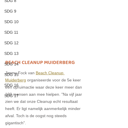
SDG 8
SDG 9
SDG 10
SDG 11
SDG 12
SDG 13
BEACH CLEANUP MUIDERBERG
SDG 14
Jimmy Fock van 
Beach Cleanup 
SDG 15
Muiderberg
 organiseerde voor de 5e keer 
SDG 16
een opruimactie waar deze keer meer dan 
100 mensen aan mee hielpen. "Na vijf jaar 
SDG 17
zien we dat onze Cleanup echt resultaat 
heeft. Er ligt namelijk aanmerkelijk minder 
afval. Toch is de oogst nog steeds 
gigantisch". 