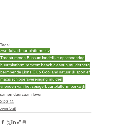
Tags:
zwerfafval
buurtplatform ktv
Troeptrimmen Bussum
landelijke opschoondag
buurtplatform remcom
beach cleanup muiderberg
bermbende
Lions Club Gooiland
natuurlijk sportief
maxis
schippersvereniging muiden
vrienden van het spiegel
buurtplatform parkwijk
samen duurzaam leven
SDG 11
zwerfvuil