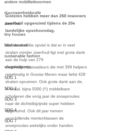
andere mobiliteitsvormen
duurzaamheidscafe
Gisteren hebben meer dan 260 inwoners 
zwerfvuil opgeruimd tijdens de 20e 
zwerfvuil
landelijke opschoondag. 
tiny houses
biodiversiteit
Wat deze editie opviel is dat er in veel 
straten minder zwerfvuil ligt met grote dank 
sustainable fashion
aan de hulp van 279 
vliegwielgroep
zwerfvuilambassadeurs die met 399 helpers 
regelmatig in Gooise Meren maar liefst 428 
SDG 1
straten opruimen. Ook grote dank aan de, 
SDG 2
in totaal, bijna 5000 (!!) middelbare 
scholieren die vorig jaar de snoeproutes 
SDG 3
naar de dichtstbijzijnde super hebben 
SDG 4
opgeruimd. Ook dit jaar nemen 
verschillende mentorklassen de 
SDG 7
snoeproutes wekelijks onder handen.