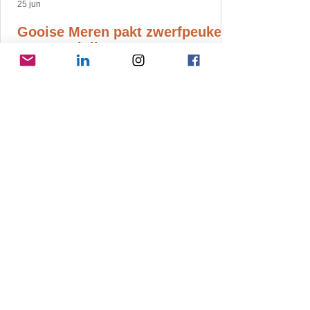
25 jun
Gooise Meren pakt zwerfpeuken
aan op 4 juli
Doe mee aan bestaande acties of start je
eigen actie! Voor kinderen is er een peuken
opruimactie in centrum Bussum.