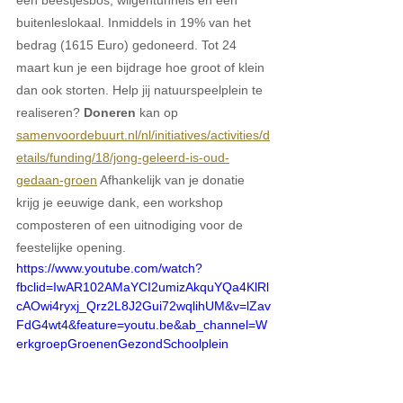
een beestjesbos, wilgentunnels en een 
buitenleslokaal. Inmiddels in 19% van het 
bedrag (1615 Euro) gedoneerd. Tot 24 
maart kun je een bijdrage hoe groot of klein 
dan ook storten. Help jij natuurspeelplein te 
realiseren? 
Doneren
 kan op 
samenvoordebuurt.nl/nl/initiatives/activities/d
etails/funding/18/jong-geleerd-is-oud-
gedaan-groen
 Afhankelijk van je donatie 
krijg je eeuwige dank, een workshop 
composteren of een uitnodiging voor de 
feestelijke opening.
https://www.youtube.com/watch?
fbclid=IwAR102AMaYCI2umizAkquYQa4KlRl
cAOwi4ryxj_Qrz2L8J2Gui72wqlihUM&v=lZav
FdG4wt4&feature=youtu.be&ab_channel=W
erkgroepGroenenGezondSchoolplein