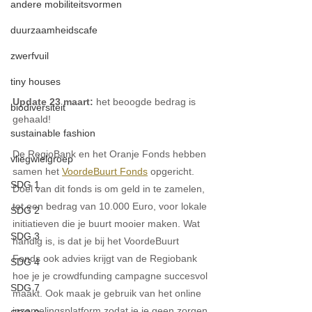
andere mobiliteitsvormen
duurzaamheidscafe
zwerfvuil
tiny houses
Update 23 maart:
 het beoogde bedrag is 
biodiversiteit
gehaald!
sustainable fashion
De RegioBank en het Oranje Fonds hebben 
vliegwielgroep
samen het 
VoordeBuurt Fonds
 opgericht. 
SDG 1
Doel van dit fonds is om geld in te zamelen, 
tot een bedrag van 10.000 Euro, voor lokale 
SDG 2
initiatieven die je buurt mooier maken. Wat 
SDG 3
handig is, is dat je bij het VoordeBuurt 
Fonds ook advies krijgt van de Regiobank 
SDG 4
hoe je je crowdfunding campagne succesvol 
SDG 7
maakt. Ook maak je gebruik van het online 
inzamelingsplatform zodat je je geen zorgen 