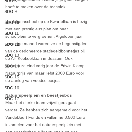
SDG 8
hoeft te maken over de techniek.
SDG 9
De Julianaschool op de Kwartellaan is bezig 
SDG 10
met een prestigieus plan om haar 
SDG 11
schoolplein te vergroenen. Afgelopen jaar 
en vorige maand waren ze de begunstigden 
SDG 12
van de gedoneerde statiegeldbonnetjes bij 
SDG 13
de AH Koekoeklaan in Bussum. Ook 
wonnen ze eind vorig jaar de Edwin Klomp 
SDG 14
Natuurprijs van maar liefst 2000 Euro voor 
SDG 15
de aanleg van voedselbosjes.  
SDG 16
Natuurspeelplein en beestjesbos
SDG 17
Maar het sterke team vrijwilligers gaat 
verder! Ze hebben zich aangemeld voor het 
VandeBuurt Fonds en willen nu 8.500 Euro 
inzamelen voor het natuurspeelplein met 