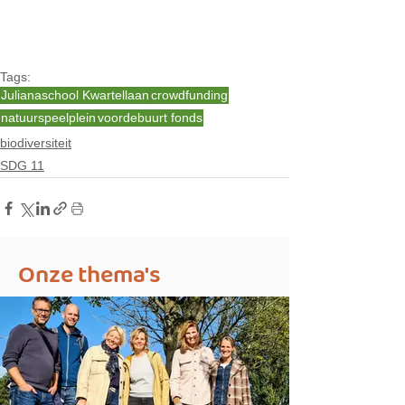
Tags:
Julianaschool Kwartellaan
crowdfunding
natuurspeelplein
voordebuurt fonds
biodiversiteit
SDG 11
Onze thema's