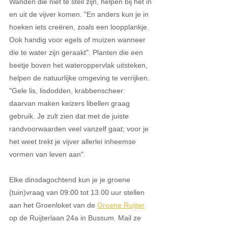
Wanden die niet te steil zijn, helpen bij het in 
en uit de vijver komen. "En anders kun je in 
hoeken iets creëren, zoals een loopplankje. 
Ook handig voor egels of muizen wanneer 
die te water zijn geraakt". Planten die een 
beetje boven het wateroppervlak uitsteken, 
helpen de natuurlijke omgeving te verrijken. 
"Gele lis, lisdodden, krabbenscheer: 
daarvan maken keizers libellen graag 
gebruik. Je zult zien dat met de juiste 
randvoorwaarden veel vanzelf gaat; voor je 
het weet trekt je vijver allerlei inheemse 
vormen van leven aan". 
Elke dinsdagochtend kun je je groene 
(tuin)vraag van 09:00 tot 13.00 uur stellen 
aan het Groenloket van de
Groene Ruijter
op de Ruijterlaan 24a in Bussum. Mail ze 