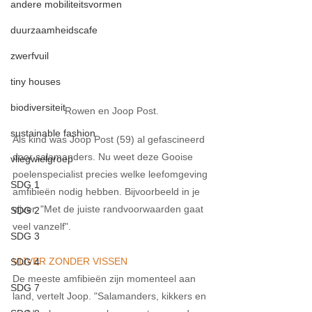
andere mobiliteitsvormen
duurzaamheidscafe
zwerfvuil
tiny houses
biodiversiteit
Rowen en Joop Post.
sustainable fashion
Als kind was Joop Post (59) al gefascineerd 
door salamanders. Nu weet deze Gooise 
vliegwielgroep
poelenspecialist precies welke leefomgeving 
SDG 1
amfibieën nodig hebben. Bijvoorbeeld in je 
vijver. "Met de juiste randvoorwaarden gaat 
SDG 2
veel vanzelf". 
SDG 3
VIJVER ZONDER VISSEN
SDG 4
De meeste amfibieën zijn momenteel aan 
SDG 7
land, vertelt Joop. "Salamanders, kikkers en 