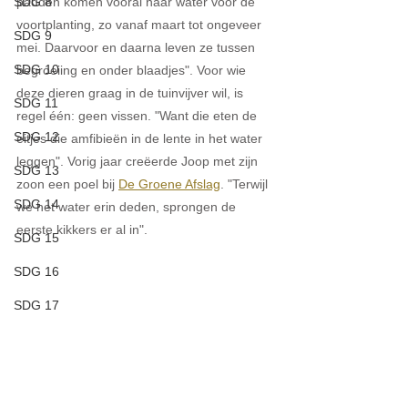
padden komen vooral naar water voor de 
SDG 8
voortplanting, zo vanaf maart tot ongeveer 
SDG 9
mei. Daarvoor en daarna leven ze tussen 
SDG 10
begroeiing en onder blaadjes". Voor wie 
deze dieren graag in de tuinvijver wil, is 
SDG 11
regel één: geen vissen. "Want die eten de 
SDG 12
eitjes die amfibieën in de lente in het water 
leggen". Vorig jaar creëerde Joop met zijn 
SDG 13
zoon een poel bij 
De Groene Afslag
. "Terwijl 
SDG 14
we het water erin deden, sprongen de 
eerste kikkers er al in".
SDG 15
SDG 16
SDG 17