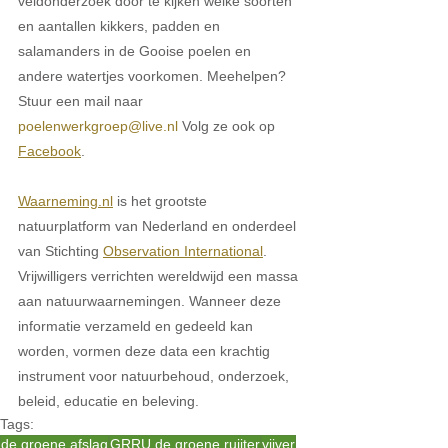
veldonderzoek door te kijken welke soorten 
en aantallen kikkers, padden en 
salamanders in de Gooise poelen en 
andere watertjes voorkomen. Meehelpen? 
Stuur een mail naar 
poelenwerkgroep@live.nl
 Volg ze ook op 
Facebook
.
Waarneming.nl
 is het grootste 
natuurplatform van Nederland en onderdeel 
van Stichting 
Observation International
. 
Vrijwilligers verrichten wereldwijd een massa 
aan natuurwaarnemingen. Wanneer deze 
informatie verzameld en gedeeld kan 
worden, vormen deze data een krachtig 
instrument voor natuurbehoud, onderzoek, 
beleid, educatie en beleving.
Tags:
de groene afslag
GRRU de groene ruijter
vijver