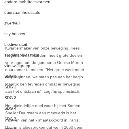
andere mobiliteitsvormen
duurzaamheidscafe
zwerfvuil
tiny houses
biodiversiteit
Kwartiermaker van onze beweging, Kees 
sustainable fashion
Hogenbirk uit Naarden, heeft grote doelen 
voor ogen om de gemeente Gooise Meren 
vliegwielgroep
duurzamer te maken. "Het grote werk moet 
SDG 1
nog beginnen, we staan pas aan het begin. 
Maar ik ben tevreden omdat er beweging 
SDG 2
aan het ontstaan is", zegt hij optimistisch.
SDG 3
Het uiteindelijke doel waar hij met Samen 
SDG 4
Sneller Duurzaam aan meewerkt is het 
SDG 7
naleven van het klimaatakkoord in Parijs. 
Daarin is afgesproken dat we in 2050 geen 