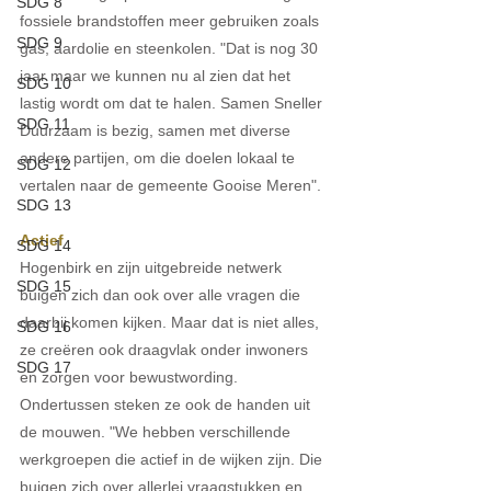
SDG 8
fossiele brandstoffen meer gebruiken zoals 
SDG 9
gas, aardolie en steenkolen. "Dat is nog 30 
jaar maar we kunnen nu al zien dat het 
SDG 10
lastig wordt om dat te halen. Samen Sneller 
SDG 11
Duurzaam is bezig, samen met diverse 
andere partijen, om die doelen lokaal te 
SDG 12
vertalen naar de gemeente Gooise Meren".
SDG 13
Actief 
SDG 14
Hogenbirk en zijn uitgebreide netwerk 
SDG 15
buigen zich dan ook over alle vragen die 
daarbij komen kijken. Maar dat is niet alles, 
SDG 16
ze creëren ook draagvlak onder inwoners 
SDG 17
en zorgen voor bewustwording. 
Ondertussen steken ze ook de handen uit 
de mouwen. "We hebben verschillende 
werkgroepen die actief in de wijken zijn. Die 
buigen zich over allerlei vraagstukken en 