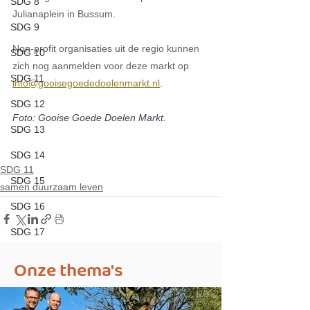
SDG 8
Julianaplein in Bussum.
SDG 9
Non-profit organisaties uit de regio kunnen 
SDG 10
zich nog aanmelden voor deze markt op 
SDG 11
info@gooisegoededoelenmarkt.nl
.
SDG 12
Foto: Gooise Goede Doelen Markt.
SDG 13
SDG 14
SDG 11
SDG 15
samen duurzaam leven
SDG 16
SDG 17
Onze thema's