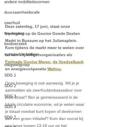
andere mobiliteitsvormen
duurzaamheidscafe
zwerfvuil
Deze zaterdag, 17 juni, staat onze 
tiny houses
beweging op de Gooise Goede Doelen 
Markt in Bussum op het Julianaplein. 
biodiversiteit
Kom tijdens de markt meer te weten over 
sustainable fashion
tal van vrijwilligersorganisaties als 
Fairtrade Gooise Meren
, 
de Voedselbank
vliegwielgroep
en energiecoöperatie 
Wattnu
.
SDG 1
Onze beweging is ook aanwezig. Wil je je 
SDG 2
aanmelden als zwerfvuilambassadeur voor 
SDG 3
jouw straat? Ben je geïnteresseerd in de 
lokale circulaire economie, wil je weten waar 
SDG 4
je lokaal voedsel kunt kopen of deelnemen 
SDG 7
aan een groen initiatief? Kom dan vooral bij 
ons langs tussen 13-16 uur op het 