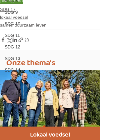
SDG 8
plattegrond
SDG 17
SDG 9
lokaal voedsel
SDG 10
samen duurzaam leven
SDG 11
SDG 12
SDG 13
Onze thema's
SDG 14
SDG 15
SDG 16
SDG 17
Lokaal voedsel