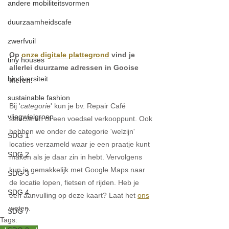
andere mobiliteitsvormen
duurzaamheidscafe
zwerfvuil
Op 
onze digitale plattegrond
 vind je 
tiny houses
allerlei duurzame adressen in Gooise 
biodiversiteit
Meren. 
sustainable fashion
Bij '
categorie
' kun je bv. Repair Café 
vliegwielgroep
selecteren of een voedsel verkooppunt. Ook 
hebben we onder de categorie 'welzijn' 
SDG 1
locaties verzameld waar je een praatje kunt 
SDG 2
maken als je daar zin in hebt. Vervolgens 
kun je gemakkelijk met Google Maps naar 
SDG 3
de locatie lopen, fietsen of rijden. Heb je 
SDG 4
een aanvulling op deze kaart? Laat het 
ons
wet
en. 
SDG 7
Tags: