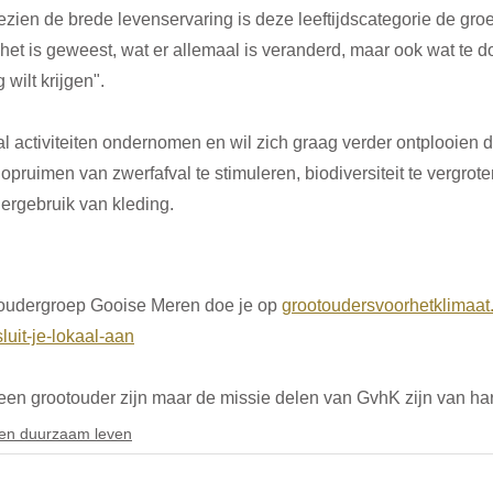
gezien de brede levenservaring is deze leeftijdscategorie de gro
het is geweest, wat er allemaal is veranderd, maar ook wat te do
wilt krijgen". 
l activiteiten ondernomen en wil zich graag verder ontplooien d
opruimen van zwerfafval te stimuleren, biodiversiteit te vergrot
hergebruik van kleding.
toudergroep Gooise Meren doe je op 
grootoudersvoorhetklimaat.
luit-je-lokaal-aan
geen grootouder zijn maar de missie delen van GvhK zijn van ha
en duurzaam leven