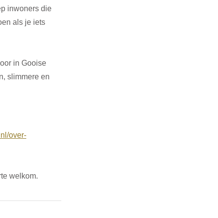
ep inwoners die 
en als je iets 
oor in Gooise 
en, slimmere en 
nl/over-
rte welkom.