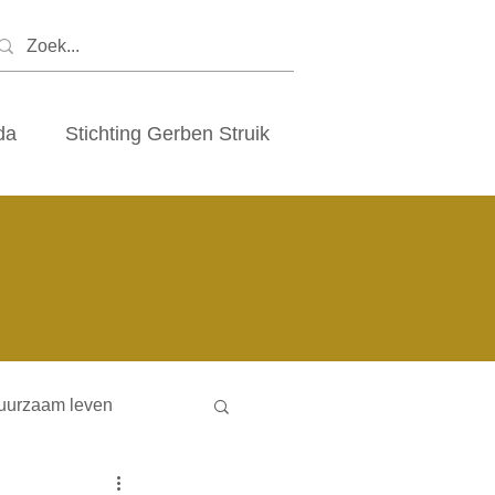
da
Stichting Gerben Struik
uurzaam leven
ny houses