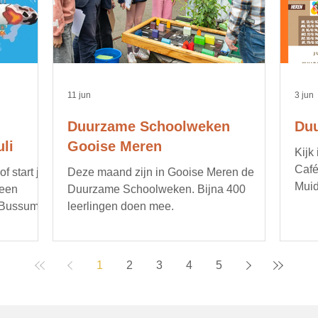
11 jun
3 jun
Duurzame Schoolweken
Duu
li
Gooise Meren
Kijk
Café
 start je
Deze maand zijn in Gooise Meren de
Muid
 een
Duurzame Schoolweken. Bijna 400
opru
 Bussum.
leerlingen doen mee.
bijv
gere
duur
1
2
3
4
5
deta
age