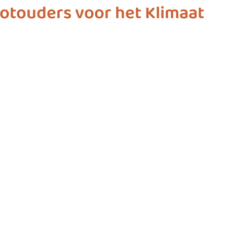
otouders voor het Klimaat
ashion
vliegwielgroep
SDG 1
SDG 2
SDG 
SDG 10
SDG 11
SDG 12
SDG 13
SD