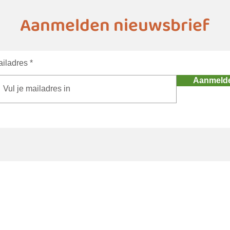
Aanmelden nieuwsbrief
iladres
Aanmeld
Home
Agenda
The
ma's
Stichting Gerben Struik
Initi
atieven