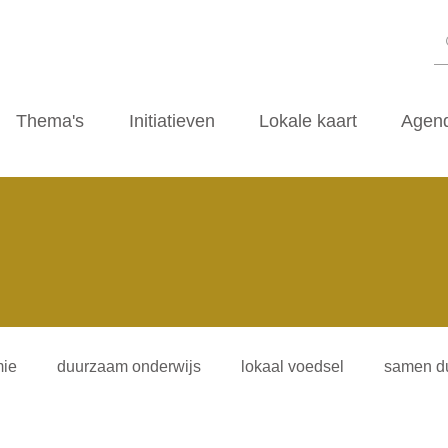
Thema's
Initiatieven
Lokale kaart
Agen
ie
duurzaam onderwijs
lokaal voedsel
samen d
iliteitsvormen
duurzaamheidscafe
zwerfvuil
ti