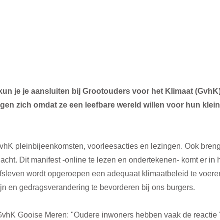
un je je aansluiten bij Grootouders voor het Klimaat (GvhK).
gen zich omdat ze een leefbare wereld willen voor hun klei
GvhK pleinbijeenkomsten, voorleesacties en lezingen. Ook breng
cht. Dit manifest -online te lezen en ondertekenen- komt er in h
ijfsleven wordt opgeroepen een adequaat klimaatbeleid te voeren
jn en gedragsverandering te bevorderen bij ons burgers.
vhK Gooise Meren: "Oudere inwoners hebben vaak de reactie 'he