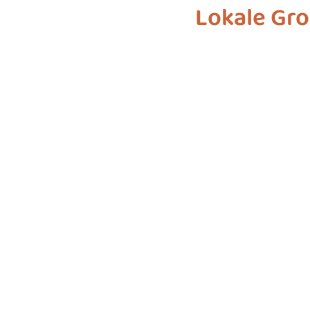
Lokale Gro
biodiversiteit
sustainable f
SDG 7
SDG 8
SDG 9
SDG 16
SDG 17