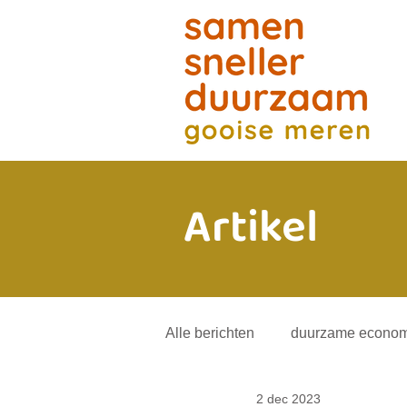
Artikel
Alle berichten
duurzame econom
2 dec 2023
energietransitie
andere mob