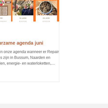
rzame agenda juni
 in onze agenda wanneer er Repair
s zijn in Bussum, Naarden en
en, energie- en waterloketten,
imacties, oogstmarkten en
oorbeeld een doorgeefmarkt met
d voedsel. Organiseer jij een lokaal,
zaam evenement? Mail ons je
ils, dan zetten we je graag in onze
nda.