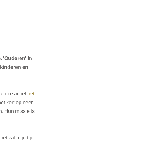
 'Ouderen' in 
nkinderen en 
en ze actief 
het 
et kort op neer 
. Hun missie is 
t zal mijn tijd 