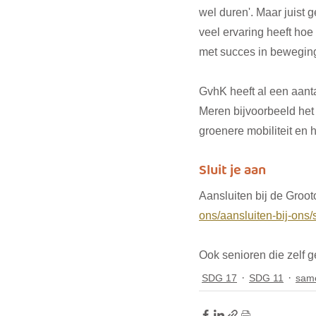
wel duren'. Maar juist 
veel ervaring heeft hoe 
met succes in beweging 
GvhK heeft al een aanta
Meren bijvoorbeeld het 
groenere mobiliteit en 
Sluit je aan
Aansluiten bij de Groo
ons/aansluiten-bij-ons/s
Ook senioren die zelf 
SDG 17
SDG 11
sam