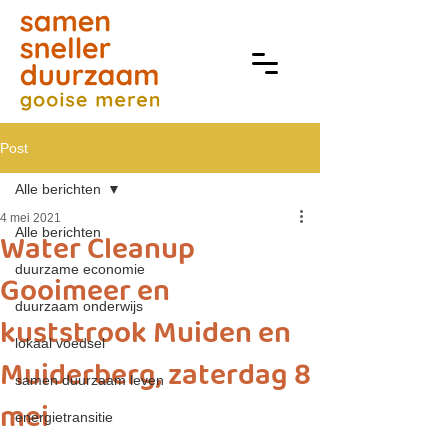
Post
Alle berichten
4 mei 2021
Alle berichten
Water Cleanup
duurzame economie
Gooimeer en
duurzaam onderwijs
kuststrook Muiden en
lokaal voedsel
Muiderberg, zaterdag 8
samen duurzaam leven
mei
energietransitie