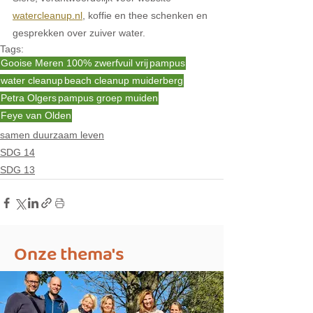
watercleanup.nl
, koffie en thee schenken en 
gesprekken over zuiver water. 
Tags:
Gooise Meren 100% zwerfvuil vrij
pampus
water cleanup
beach cleanup muiderberg
Petra Olgers
pampus groep muiden
Feye van Olden
samen duurzaam leven
SDG 14
SDG 13
Onze thema's