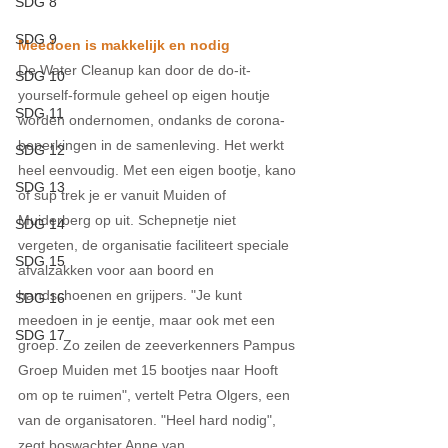
SDG 8
SDG 9
Meedoen is makkelijk en nodig
De Water Cleanup kan door de do-it-
SDG 10
yourself-formule geheel op eigen houtje 
SDG 11
worden ondernomen, ondanks de corona-
beperkingen in de samenleving. Het werkt 
SDG 12
heel eenvoudig. Met een eigen bootje, kano 
SDG 13
of sup trek je er vanuit Muiden of 
Muiderberg op uit. Schepnetje niet 
SDG 14
vergeten, de organisatie faciliteert speciale 
SDG 15
afvalzakken voor aan boord en 
handschoenen en grijpers. "Je kunt 
SDG 16
meedoen in je eentje, maar ook met een 
SDG 17
groep. Zo zeilen de zeeverkenners Pampus 
Groep Muiden met 15 bootjes naar Hooft 
om op te ruimen", vertelt Petra Olgers, een 
van de organisatoren. "Heel hard nodig", 
zegt boswachter Anne van 