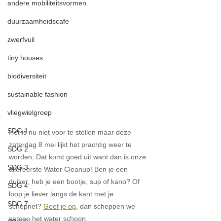
andere mobiliteitsvormen
duurzaamheidscafe
zwerfvuil
tiny houses
biodiversiteit
sustainable fashion
vliegwielgroep
SDG 1
Het is nu niet voor te stellen maar deze 
zaterdag 8 mei lijkt het prachtig weer te 
SDG 2
worden. Dat komt goed uit want dan is onze 
SDG 3
allereerste Water Cleanup! Ben je een 
duiker, heb je een bootje, sup of kano? Of 
SDG 4
loop je liever langs de kant met je 
SDG 7
schepnet? 
Geef je op
, dan scheppen we 
samen het water schoon. 