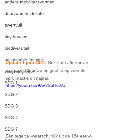
andere mobiliteitsvormen
duurzaamheidscafe
zwerfvuil
tiny houses
biodiversiteit
sustainable fashion
Update 1 juni 2021: 
Bekijk de aftermovie 
van deze CleanUp en geef je op voor de 
vliegwielgroep
opruimactie dit najaar.
SDG 1
https://youtu.be/9AV2SuHe2iU
SDG 2
SDG 3
SDG 4
SDG 7
Een tegeltje -waarschijnlijk uit de 18e eeuw- 