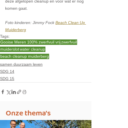
deze afgelopen cleanup en voor wat er nog 
komen gaat. 
Foto kinderen: Jimmy Fock 
Beach Clean Up 
Muiderberg
Tags:
Gooise Meren 100% zwerfvuil vrij
zwerfvuil
muiderslot
water cleanup
beach cleanup muiderberg
samen duurzaam leven
SDG 14
SDG 15
Onze thema's