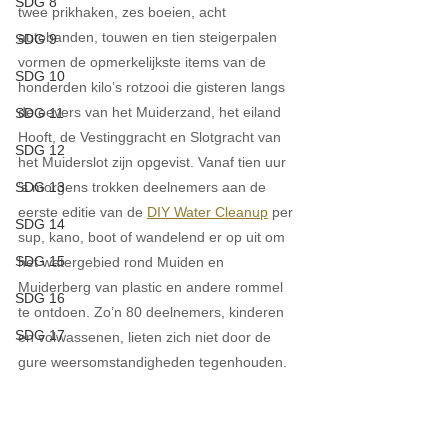
SDG 8
twee prikhaken, zes boeien, acht 
autobanden, touwen en tien steigerpalen 
SDG 9
vormen de opmerkelijkste items van de 
SDG 10
honderden kilo’s rotzooi die gisteren langs 
de oevers van het Muiderzand, het eiland 
SDG 11
Hooft, de Vestinggracht en Slotgracht van 
SDG 12
het Muiderslot zijn opgevist. Vanaf tien uur 
’s morgens trokken deelnemers aan de 
SDG 13
eerste editie van de 
DIY Water Cleanup
 per 
SDG 14
sup, kano, boot of wandelend er op uit om 
SDG 15
het watergebied rond Muiden en 
Muiderberg van plastic en andere rommel 
SDG 16
te ontdoen. Zo’n 80 deelnemers, kinderen 
SDG 17
en volwassenen, lieten zich niet door de 
gure weersomstandigheden tegenhouden. 