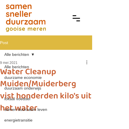
Post
Alle berichten
9 mei 2021
Alle berichten
Water Cleanup
duurzame economie
Muiden/Muiderberg
duurzaam onderwijs
vist honderden kilo's uit
lokaal voedsel
het water
samen duurzaam leven
energietransitie