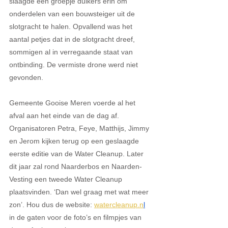
slaagde een groepje duikers erin om 
onderdelen van een bouwsteiger uit de 
slotgracht te halen. Opvallend was het 
aantal petjes dat in de slotgracht dreef, 
sommigen al in verregaande staat van 
ontbinding. De vermiste drone werd niet 
gevonden. 
Gemeente Gooise Meren voerde al het 
afval aan het einde van de dag af. 
Organisatoren Petra, Feye, Matthijs, Jimmy 
en Jerom kijken terug op een geslaagde 
eerste editie van de Water Cleanup. Later 
dit jaar zal rond Naarderbos en Naarden-
Vesting een tweede Water Cleanup 
plaatsvinden. ‘Dan wel graag met wat meer 
zon’. Hou dus de website: 
watercleanup.n
l
in de gaten voor de foto’s en filmpjes van 