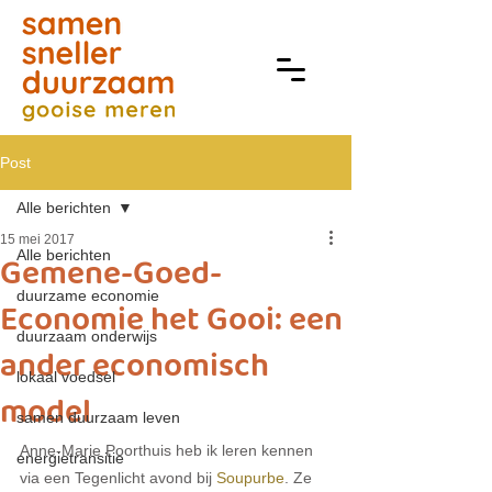
Post
Alle berichten
15 mei 2017
Alle berichten
Gemene-Goed-
duurzame economie
Economie het Gooi: een
duurzaam onderwijs
ander economisch
lokaal voedsel
model
samen duurzaam leven
Anne-Marie Poorthuis heb ik leren kennen 
energietransitie
via een Tegenlicht avond bij 
Soupurbe
. Ze 