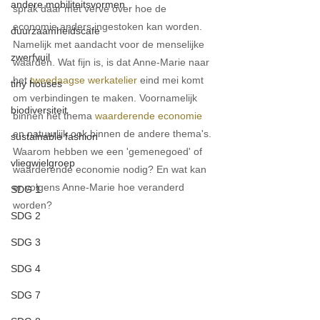
andere mobiliteitsvormen
sprak daar met verve over hoe de 
economie anders ingestoken kan worden. 
duurzaamheidscafe
Namelijk met aandacht voor de menselijke 
zwerfvuil
waarden. Wat fijn is, is dat Anne-Marie naar 
het 
tweedaagse werkatelier
 eind mei komt 
tiny houses
om verbindingen te maken. Voornamelijk 
biodiversiteit
binnen het thema 
waarderende economie
en natuurlijk ook binnen de andere thema's. 
sustainable fashion
Waarom hebben we een 'gemenegoed' of 
vliegwielgroep
waarderende economie nodig? En wat kan 
er volgens Anne-Marie hoe veranderd 
SDG 1
worden?
SDG 2
SDG 3
SDG 4
SDG 7