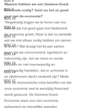
SDG 8
Waarom hebben we een Gemene-Goed-
SDG 9
Economie nodig? Juist nu het zo goed 
gaat met de economie? 
SDG 10
"Regelmatig krijgen we te horen van ons 
SDG 11
kabinet dat het goed gaat met Nederland: 
de economie groeit. Maar is dat nu werkelijk 
SDG 12
wat we met elkaar nodig hebben om samen 
SDG 13
te leven? Wat draagt het bij aan samen 
leven dat we concurrerend, egoïstisch en 
SDG 14
hebzuchtig zijn, dat we mens en aarde 
SDG 15
uitbuiten en niet menswaardig en 
rechtvaardig handelen, dat er armoede is 
SDG 16
en rijkdommen slecht verdeeld zijn? Mede 
SDG 17
door de economische crisis beseffen we dat 
onze economie veel te eenzijdig financieel 
wordt gestuurd. De Gemene-Goed-
Economie staat voor een economie 
gebaseerd op menselijke waarden: 