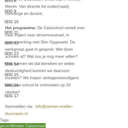
SDG 8
Meren. Van directie tot ouder(raad), 
SDG 9
conciërge en docent.
SDG 10
Het programma: 
De Calsschool vertelt over 
SDG 11
haar traject naar stroomneutraal, in 
samenwerking met Slim Opgewekt. De 
SDG 12
werkgroep gaat in gesprek: Wat doen 
SDG 13
scholen al? Wat zou je nog meer willen? 
Hoe kunnen we dat bereiken en welke 
SDG 14
deskundigheid kunnen we daarvoor 
SDG 15
inzetten? We hopen vertegenwoordigers 
van jouw school te ontmoeten op 10 
SDG 16
oktober! 
SDG 17
Aanmelden via:  
info@samen-sneller-
duurzaam.nl 
Tags:
po
vo
Minister Calsschool