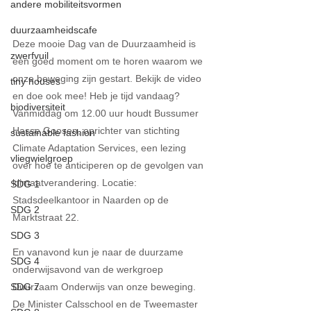
andere mobiliteitsvormen
duurzaamheidscafe
Deze mooie Dag van de Duurzaamheid is 
zwerfvuil
een goed moment om te horen waarom we 
onze beweging zijn gestart. Bekijk de video 
tiny houses
en doe ook mee! Heb je tijd vandaag? 
biodiversiteit
Vanmiddag om 12.00 uur houdt Bussumer 
Hasse Goosen, oprichter van stichting 
sustainable fashion
Climate Adaptation Services, een lezing 
vliegwielgroep
over hoe te anticiperen op de gevolgen van 
klimaatverandering. Locatie: 
SDG 1
Stadsdeelkantoor in Naarden op de 
SDG 2
Marktstraat 22.
SDG 3
En vanavond kun je naar de duurzame 
SDG 4
onderwijsavond van de werkgroep 
Duurzaam Onderwijs van onze beweging. 
SDG 7
De Minister Calsschool en de Tweemaster 