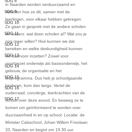
SDG 8
in Naarden worden verduurzaamd en 
SDG 9
vertellen hoe ze dit, samen met de 
leerlingen, voor elkaar hebben gekregen. 
SDG 10
Ze gaan in gesprek met de andere scholen 
SDG 11
en ouders: wat doen scholen al? Wat zou je 
nog meer willen? Hoe kunnen we dat 
SDG 12
bereiken en welke deskundigheid kunnen 
SDG 13
we daarvoor inzetten? Zowel voor 
voortgezet onderwijs als basisonderwijs, het 
SDG 14
gebouw, de organisatie en het 
SDG 15
lesprogramma. Dus heb je schoolgaande 
kinderen, kom dan langs. Vertel de 
SDG 16
ouderraad, conciërge, leerkrachten van de 
SDG 17
school over deze avond. En beweeg ze te 
komen om geïnformeerd te worden over 
duurzaamheid in en op school. Locatie: de 
Minister Calsschool, Johan Willem Frisolaan 
33, Naarden en begint om 19.30 uur.