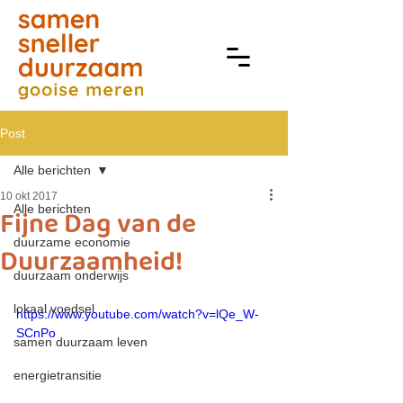
Post
Alle berichten
10 okt 2017
Alle berichten
Fijne Dag van de
duurzame economie
Duurzaamheid!
duurzaam onderwijs
lokaal voedsel
https://www.youtube.com/watch?v=lQe_W-
SCnPo
samen duurzaam leven
energietransitie