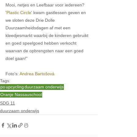
Mooi, netjes en Leefbaar voor iedereen? 
'
Plastic Circle
' kwam gastlessen geven en 
we sloten deze Drie Dolle 
Duurzaamheidsdagen af met een 
kleedjesmarkt waarbij de kinderen gebruikt 
en goed speelgoed hebben verkocht 
waarvan de opbrengsten naar een goed 
doel gaan!"
Foto's: 
Andrea Bartošová
Tags:
po
upcycling
duurzaam onderwijs
Oranje Nassauschool
SDG 11
duurzaam onderwijs