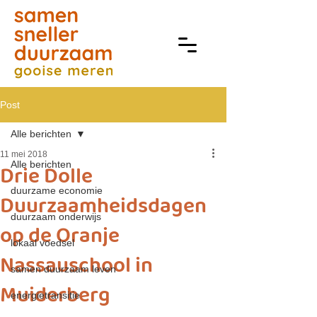
Post
Alle berichten
11 mei 2018
Alle berichten
Drie Dolle
duurzame economie
Duurzaamheidsdagen
duurzaam onderwijs
op de Oranje
lokaal voedsel
Nassauschool in
samen duurzaam leven
Muiderberg
energietransitie