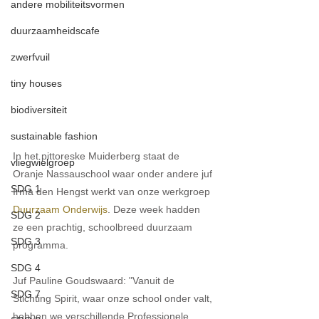
andere mobiliteitsvormen
duurzaamheidscafe
zwerfvuil
tiny houses
biodiversiteit
sustainable fashion
In het pittoreske Muiderberg staat de 
vliegwielgroep
Oranje Nassauschool waar onder andere juf 
SDG 1
Irma den Hengst werkt van onze werkgroep 
Duurzaam Onderwijs
. Deze week hadden 
SDG 2
ze een prachtig, schoolbreed duurzaam 
SDG 3
programma.
SDG 4
Juf Pauline Goudswaard: "Vanuit de 
SDG 7
Stichting Spirit, waar onze school onder valt, 
hebben we verschillende Professionele 