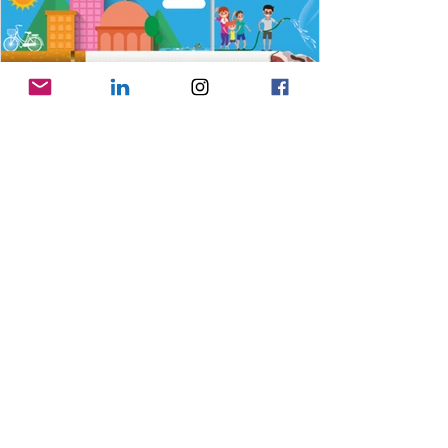
25 jun
Gooise Meren pakt zwerfpeuken
aan op 4 juli
Doe mee aan bestaande acties of start je
eigen actie! Voor kinderen is er een peuken
opruimactie in centrum Bussum.