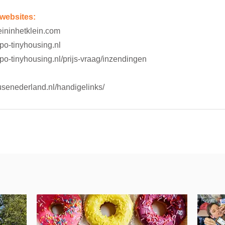
websites:
eininhetklein.com  
o-tinyhousing.nl  
o-tinyhousing.nl/prijs-vraag/inzendingen  
 
usenederland.nl/handigelinks/ 