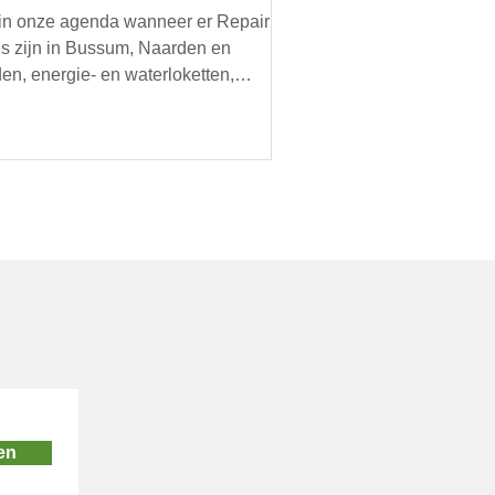
 in onze agenda wanneer er Repair
s zijn in Bussum, Naarden en
en, energie- en waterloketten,
imacties, oogstmarkten en
oorbeeld een doorgeefmarkt met
d voedsel. Organiseer jij een lokaal,
zaam evenement? Mail ons je
ils, dan zetten we je graag in onze
nda.
en