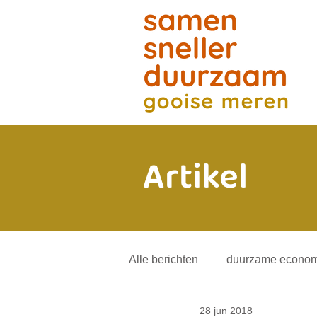
Artikel
Alle berichten
duurzame econom
28 jun 2018
energietransitie
andere mob