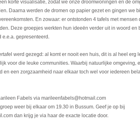
 een korte visualisatie, zodat we onze droomwoningen en de o
ien. Daarna werden de dromen op papier gezet en gingen we bi
vereenkomsten. En zowaar: er ontstonden 4 tafels met mensen di
en. Deze groepjes werkten hun ideeën verder uit in woord en b
 e.e.a. gepresenteerd.
tafel werd gezegd: al komt er nooit een huis, dit is al heel erg 
jk voor die leuke communities. Waarbij natuurlijke omgeving, 
d en een zorgzaamheid naar elkaar toch wel voor iedereen bela
arileen Fabels via marileenfabels@hotmail.com
groep weer bij elkaar om 19.30 in Bussum. Geef je op bij 
com dan krijg je via haar de exacte locatie door.