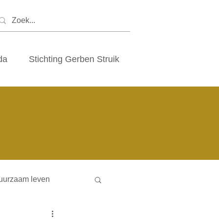
da
Stichting Gerben Struik
uurzaam leven
ny houses