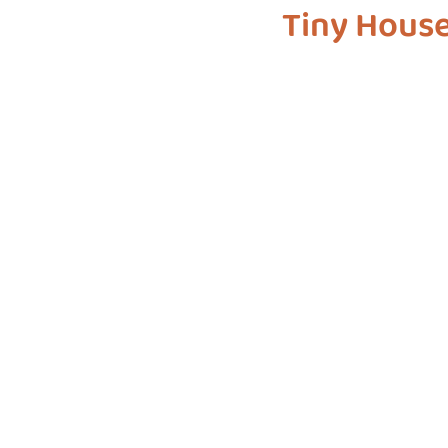
Tiny House
biodiversiteit
sustainable f
SDG 7
SDG 8
SDG 9
SDG 16
SDG 17