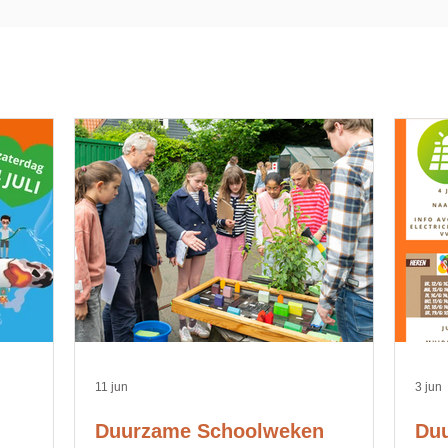
11 jun
3 jun
Duurzame Schoolweken
Duu