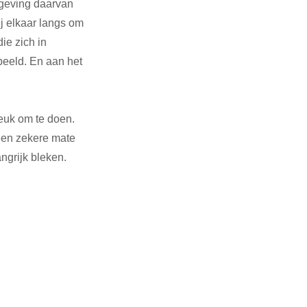
mgeving daarvan 
j elkaar langs om 
e zich in 
eeld. En aan het 
leuk om te doen. 
een zekere mate 
ngrijk bleken.