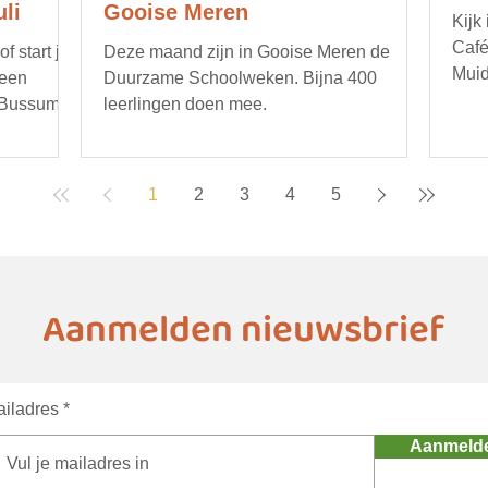
li
Gooise Meren
Kijk
Café
 start je
Deze maand zijn in Gooise Meren de
Muid
 een
Duurzame Schoolweken. Bijna 400
opru
 Bussum.
leerlingen doen mee.
bijv
gere
duur
1
2
3
4
5
deta
age
Aanmelden nieuwsbrief
iladres
Aanmeld