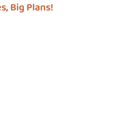
s, Big Plans!
ashion
vliegwielgroep
SDG 1
SDG 2
SDG 
SDG 10
SDG 11
SDG 12
SDG 13
SD