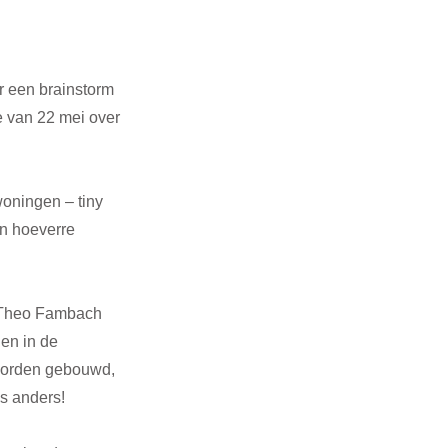
r een brainstorm 
 van 22 mei over 
oningen – tiny 
n hoeverre 
 Theo Fambach 
en in de 
worden gebouwd, 
s anders!