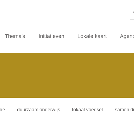
Thema's
Initiatieven
Lokale kaart
Agen
ie
duurzaam onderwijs
lokaal voedsel
samen d
iliteitsvormen
duurzaamheidscafe
zwerfvuil
ti