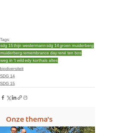
Tags:
sdg 15
thijn westermann
sdg 14
groen muiderberg
muiderberg
remembrance day
rené ten bos
weg in 't wild
edy korthals altes
biodiversiteit
SDG 14
SDG 15
Onze thema's