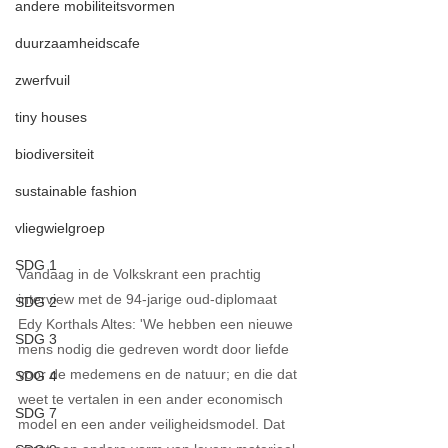
andere mobiliteitsvormen
duurzaamheidscafe
zwerfvuil
tiny houses
biodiversiteit
sustainable fashion
vliegwielgroep
SDG 1
Vandaag in de Volkskrant een prachtig 
interview met de 94-jarige oud-diplomaat 
SDG 2
Edy Korthals Altes: 'We hebben een nieuwe 
SDG 3
mens nodig die gedreven wordt door liefde 
voor de medemens en de natuur; en die dat 
SDG 4
weet te vertalen in een ander economisch 
SDG 7
model en een ander veiligheidsmodel. Dat 