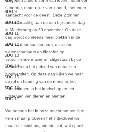
vergt een andere vorm van leven: materieel 
SDG 8
soberder, maar rijker van inhoud, met meer 
SDG 9
aandacht voor de geest'. Deze 2 zinnen 
SDG 10
sluiten prachtig aan op een bijzondere dag 
in Muiderberg op 30 november. Op deze 
SDG 11
dag wordt op steeds meer plekken in de 
SDG 12
wereld, door kunstenaars, activisten, 
wetenschappers en filosofen op 
SDG 13
verschillende manieren stilgestaan bij de 
SDG 14
verliezen op het gebied van natuur en 
biodiversiteit. Op deze dag kijken we naar 
SDG 15
de rol en houding van de mens bij het 
SDG 16
aantastingen in het landschap en het 
uitsterven van dieren en planten. 
SDG 17
We hebben het in onze macht om het tij te 
keren maar proberen het individueel wel 
maar collectief nog steeds niet, wat speelt 