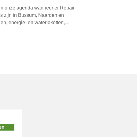
 in onze agenda wanneer er Repair
s zijn in Bussum, Naarden en
en, energie- en waterloketten,
imacties, oogstmarkten en
oorbeeld een doorgeefmarkt met
d voedsel. Organiseer jij een lokaal,
zaam evenement? Mail ons je
ils, dan zetten we je graag in onze
nda.
en