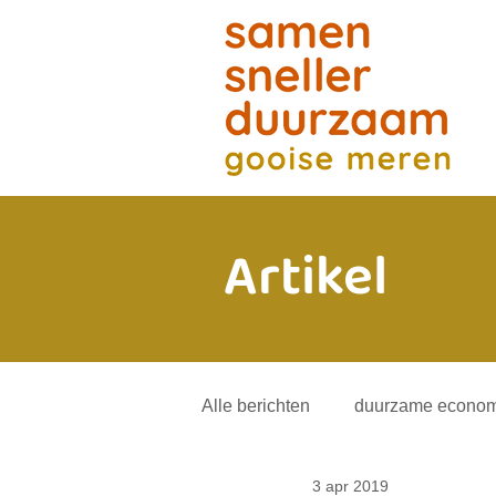
Artikel
Alle berichten
duurzame econom
3 apr 2019
energietransitie
andere mob