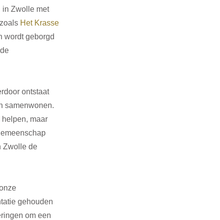
 in Zwolle met 
zoals 
Het Krasse 
en wordt geborgd 
nde 
rdoor ontstaat 
van samenwonen. 
e helpen, maar 
e gemeenschap 
n Zwolle de 
 onze 
ntatie gehouden 
eringen om een 