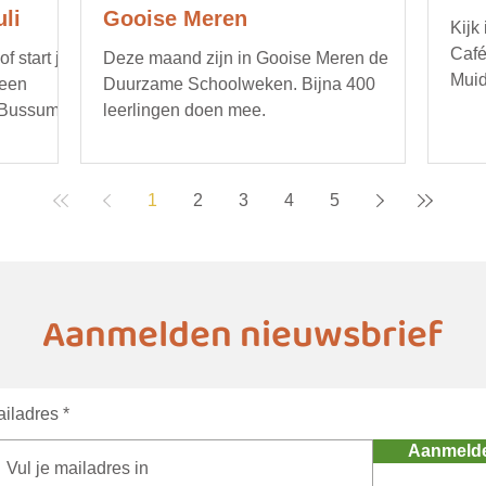
li
Gooise Meren
Kijk
Café
 start je
Deze maand zijn in Gooise Meren de
Muid
 een
Duurzame Schoolweken. Bijna 400
opru
 Bussum.
leerlingen doen mee.
bijv
gere
duur
1
2
3
4
5
deta
age
Aanmelden nieuwsbrief
iladres
Aanmeld