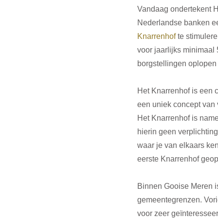
Vandaag ondertekent Hu
Nederlandse banken ee
Knarrenhof
 te stimuler
voor jaarlijks minimaa
borgstellingen oplopen 
Het Knarrenhof is een 
een uniek concept van v
Het Knarrenhof is namel
hierin geen verplichti
waar je van elkaars ke
eerste Knarrenhof geop
Binnen Gooise Meren is
gemeentegrenzen. Vorig
voor zeer geïnteressee