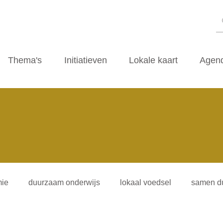
Thema's
Initiatieven
Lokale kaart
Agen
ie
duurzaam onderwijs
lokaal voedsel
samen d
iliteitsvormen
duurzaamheidscafe
zwerfvuil
ti