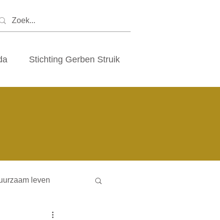
da
Stichting Gerben Struik
uurzaam leven
ny houses