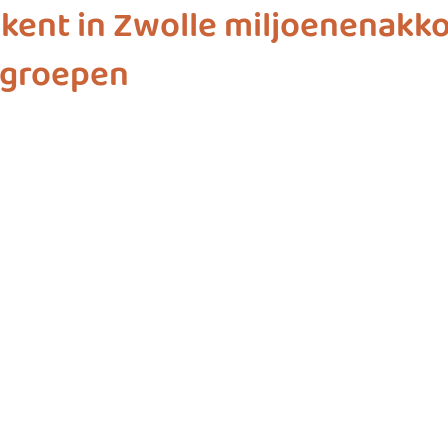
ekent in Zwolle miljoenenakk
groepen
ashion
vliegwielgroep
SDG 1
SDG 2
SDG 
SDG 10
SDG 11
SDG 12
SDG 13
SD