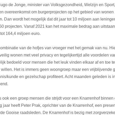
go de Jonge, minister van Volksgezondheid, Welzijn en Sport,
n overeenkomst om burgerprojecten op het gebied van wonen 
en. Dan wordt het mogelijk dat dit jaar tot 10 miljoen aan lening
l 50 projecten. Vanaf 2021 kan het maximale bedrag aan uitstaa
tot 164,4 miljoen euro.
combinatie van de hofjes van vroeger met het gemak van nu. Hie
eilig wonen met veel privacy en tegelijkertijd alle voordelen 
ijk bedoeld voor mensen die het leuk vinden elkaar af en toe t
ng willen. Het is immers geen woongroep maar een vrijblijvend
nnis/kunde en gezelschap profiteert. Acht maanden geleden is i
end. 
 ook een groep mensen die strijdt voor een Knarrenhof binnen
 jaar heeft Peter Prak, oprichter van de Knarrenhof, een prese
rde Gooise raadsleden. De Knarrenhof is bezig met zorgverzek