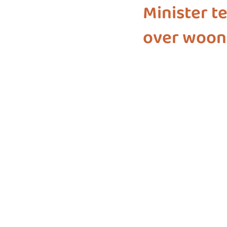
Minister t
over woon
biodiversiteit
sustainable f
SDG 7
SDG 8
SDG 9
SDG 16
SDG 17