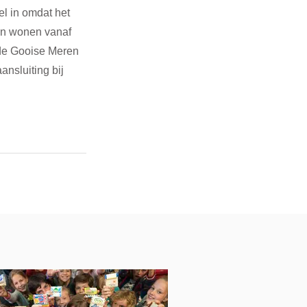
l in omdat het 
en wonen vanaf 
 de Gooise Meren 
ansluiting bij 