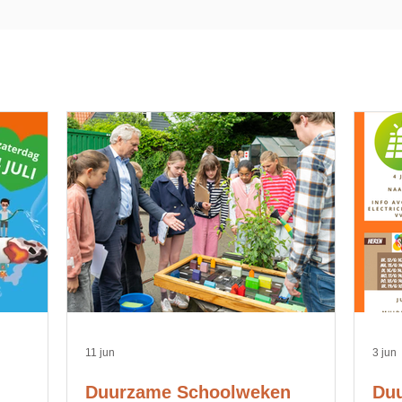
11 jun
3 jun
Duurzame Schoolweken
Duu