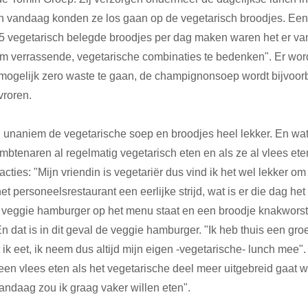
n vandaag konden ze los gaan op de vegetarisch broodjes. Een 
5 vegetarisch belegde broodjes per dag maken waren het er va
 om verrassende, vegetarische combinaties te bedenken". Er wor
ogelijk zero waste te gaan, de champignonsoep wordt bijvoorb
roren.
naniem de vegetarische soep en broodjes heel lekker. En wat o
mbtenaren al regelmatig vegetarisch eten en als ze al vlees ete
acties: "Mijn vriendin is vegetariër dus vind ik het wel lekker om 
et personeelsrestaurant een eerlijke strijd, wat is er die dag he
 veggie hamburger op het menu staat en een broodje knakworst, 
En dat is in dit geval de veggie hamburger. "Ik heb thuis een gro
ik eet, ik neem dus altijd mijn eigen -vegetarische- lunch mee". 
een vlees eten als het vegetarische deel meer uitgebreid gaat 
andaag zou ik graag vaker willen eten".