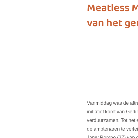
Meatless M
van het g
biodiversiteit
sustainable f
SDG 7
SDG 8
SDG 9
SDG 16
SDG 17
Vanmiddag was de aftr
initiatief komt van Ger
verduurzamen. Tot het e
de ambtenaren te verle
Jamy Rempe (27) van de