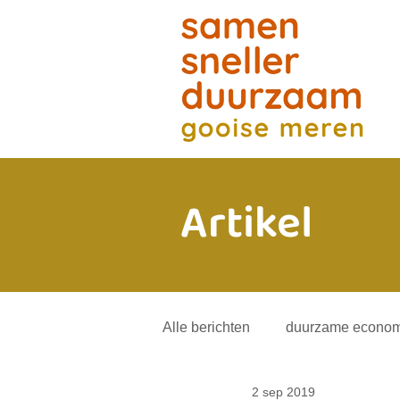
Artikel
Alle berichten
duurzame econom
2 sep 2019
energietransitie
andere mob