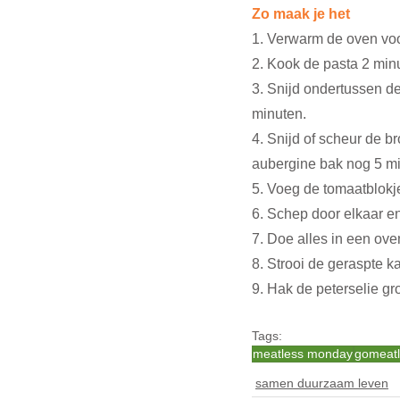
Zo maak je het
1. Verwarm de oven vo
2. Kook de pasta 2 min
3. Snijd ondertussen de
minuten.
4. Snijd of scheur de br
aubergine bak nog 5 mi
5. Voeg de tomaatblokje
6. Schep door elkaar e
7. Doe alles in een ove
8. Strooi de geraspte k
9. Hak de peterselie gr
Tags:
meatless monday
gomeat
samen duurzaam leven