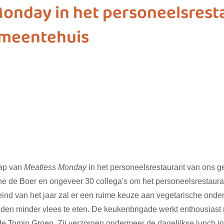
onday in het personeelsrest
emeentehuis
ashion
vliegwielgroep
SDG 1
SDG 2
SDG 
SDG 10
SDG 11
SDG 12
SDG 13
SD
ap van 
Meatless Monday
 in het personeelsrestaurant van ons g
tine de Boer en ongeveer 30 collega's om het personeelsrestaura
ind van het jaar zal er een ruime keuze aan vegetarische onder
iden minder vlees te eten. De keukenbrigade werkt enthousias
 Tomin Groep. Zij verzorgen ondermeer de dagelijkse lunch in