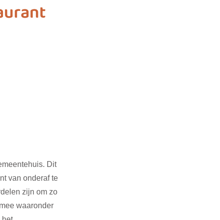
aurant
3
SDG 4
G 14
SDG 15
emeentehuis. Dit 
nt van onderaf te 
delen zijn om zo 
t mee waaronder 
 het 