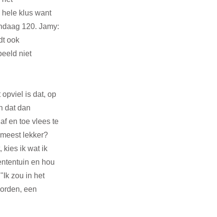
hele klus want 
ndaag 120. Jamy: 
dt ook 
eeld niet 
pviel is dat, op 
n dat dan 
af en toe vlees te 
t meest lekker? 
kies ik wat ik 
ententuin en hou 
"Ik zou in het 
worden, een 