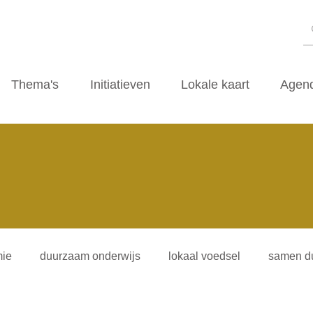
Thema's
Initiatieven
Lokale kaart
Agen
ie
duurzaam onderwijs
lokaal voedsel
samen d
iliteitsvormen
duurzaamheidscafe
zwerfvuil
ti