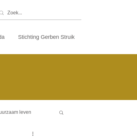
da
Stichting Gerben Struik
uurzaam leven
ny houses