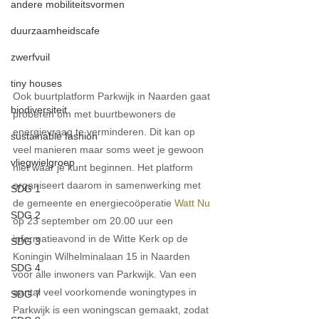
andere mobiliteitsvormen
duurzaamheidscafe
zwerfvuil
tiny houses
Ook buurtplatform Parkwijk in Naarden gaat 
biodiversiteit
proberen om met buurtbewoners de 
energievraag te verminderen. Dit kan op 
sustainable fashion
veel manieren maar soms weet je gewoon 
vliegwielgroep
niet waar je kunt beginnen. Het platform 
organiseert daarom in samenwerking met 
SDG 1
de gemeente en energiecoöperatie 
Watt Nu
SDG 2
op 23 september om 20.00 uur een 
informatieavond in de Witte Kerk op de 
SDG 3
Koningin Wilhelminalaan 15 in Naarden 
SDG 4
voor alle inwoners van Parkwijk. Van een 
aantal veel voorkomende woningtypes in 
SDG 7
Parkwijk is een woningscan gemaakt, zodat 