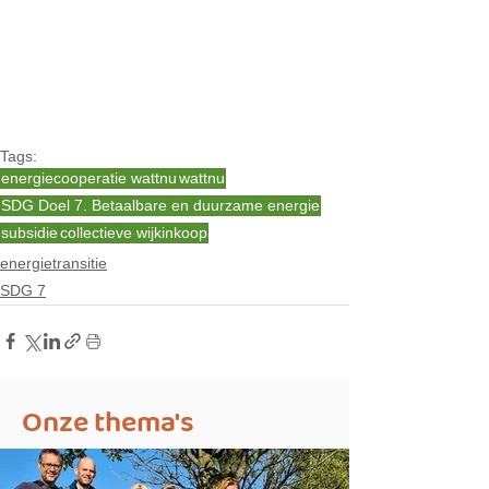
Tags:
energiecooperatie wattnu
wattnu
SDG Doel 7. Betaalbare en duurzame energie
subsidie
collectieve wijkinkoop
energietransitie
SDG 7
Onze thema's