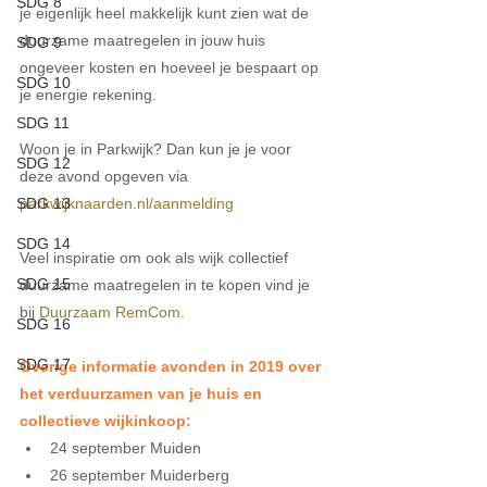
SDG 8
je eigenlijk heel makkelijk kunt zien wat de 
duurzame maatregelen in jouw huis 
SDG 9
ongeveer kosten en hoeveel je bespaart op 
SDG 10
je energie rekening.
SDG 11
Woon je in Parkwijk? Dan kun je je voor 
SDG 12
deze avond opgeven via 
parkwijknaarden.nl/aanmelding
SDG 13
SDG 14
Veel inspiratie om ook als wijk collectief 
SDG 15
duurzame maatregelen in te kopen vind je 
bij 
Duurzaam RemCom
.
SDG 16
SDG 17
Overige informatie avonden in 2019 over 
het verduurzamen van je huis en 
collectieve wijkinkoop:
24 september Muiden  
26 september Muiderberg  