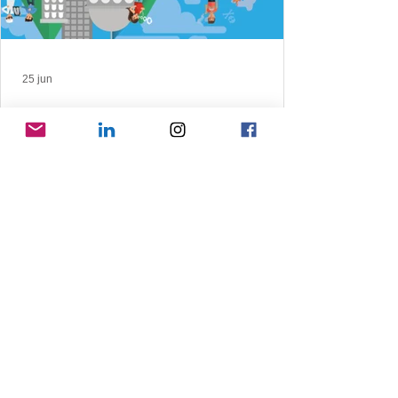
25 jun
Gooise Meren pakt zwerfpeuken
aan op 4 juli
Doe mee aan bestaande acties of start je
eigen actie! Voor kinderen is er een peuken
opruimactie in centrum Bussum.