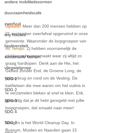
andere mobiliteitsvormen
duurzaamheidscafe
zwerfvuil
Update! 
Meer dan 200 mensen hebben op 
21 september zwerfafval opgeruimd in onze 
tiny houses
gemeente. Waaronder de loopgroepen van 
biodiversiteit
AV Tempo
. Zj hebben voornamelijk de 
plekken schoongemaakt waar zij altijd zo 
sustainable fashion
graag hardlopen. Denk aan de Hei, het 
vliegwielgroep
Gebed zonder End, de Groene Long, de 
natuurbrug en rond om de Vesting. De 
SDG 1
bakfietsen die mee waren om het vuilnis in 
SDG 2
te verzamelen bleken al snel te klein. Erik, 
geweldig dat je dit hebt geregeld met jullie 
SDG 3
loopgroepen, dat smaakt naar meer!
SDG 4
SDG 7
Morgen is het World Cleanup Day. In 
Bussum, Muiden en Naarden gaan 15 