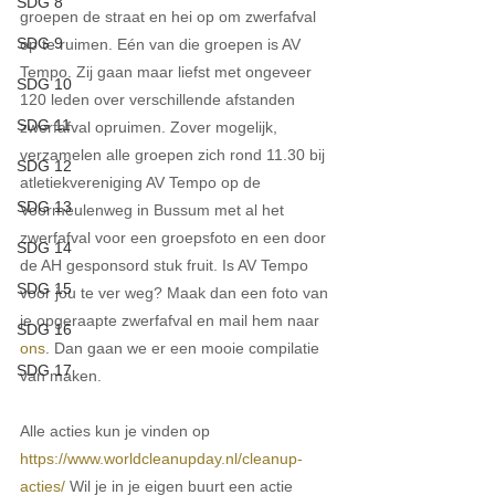
SDG 8
groepen de straat en hei op om zwerfafval 
SDG 9
op te ruimen. Eén van die groepen is AV 
Tempo. Zij gaan maar liefst met ongeveer 
SDG 10
120 leden over verschillende afstanden 
SDG 11
zwerfafval opruimen. Zover mogelijk, 
verzamelen alle groepen zich rond 11.30 bij 
SDG 12
atletiekvereniging AV Tempo op de 
SDG 13
Voormeulenweg in Bussum met al het 
zwerfafval voor een groepsfoto en een door 
SDG 14
de AH gesponsord stuk fruit. Is AV Tempo 
SDG 15
voor jou te ver weg? Maak dan een foto van 
je opgeraapte zwerfafval en mail hem naar 
SDG 16
ons
. Dan gaan we er een mooie compilatie 
SDG 17
van maken.
Alle acties kun je vinden op 
https://www.worldcleanupday.nl/cleanup-
acties/
 Wil je in je eigen buurt een actie 