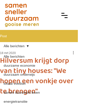
Post
Alle berichten
18 mrt 2020
Alle berichten
Hilversum krijgt dorp
duurzame economie
van tiny houses: "We
duurzaam onderwijs
hopen een vonkje over
lokaal voedsel
te brengen"
samen duurzaam leven
energietransitie