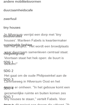
andere mobiliteitsvormen
duurzaamheidscafe
zwerfvuil
tiny houses
In Hilversum verrijst een dorp met 'tiny 
biodiversiteit
houses'. Marileen Fabels is kwartiermaker 
sustainable fashion
van het project. "Het wordt een broedplaats 
waar duurzaam samenleven centraal staat. 
vliegwielgroep
Voortaan staat het hek open: de buurt is 
SDG 1
welkom!"
SDG 2
Het gaat om de oude Philipswinkel aan de 
SDG 3
Larenseweg in Hilversum Oost en het 
terrein er omheen. "In het gebouw komt een 
SDG 4
gezamenlijke ruimte en buiten komen zes 
SDG 7
tiny houses te staan," vertelt Fabels. Voor 
haar is dit project een droom die uitkomt. "Ik 