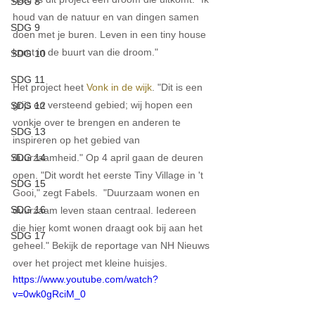
SDG 8
houd van de natuur en van dingen samen 
SDG 9
doen met je buren. Leven in een tiny house 
komt in de buurt van die droom."
SDG 10
SDG 11
Het project heet 
Vonk in de wijk
. "Dit is een 
grijs en versteend gebied; wij hopen een 
SDG 12
vonkje over te brengen en anderen te 
SDG 13
inspireren op het gebied van 
duurzaamheid." Op 4 april gaan de deuren 
SDG 14
open. "Dit wordt het eerste Tiny Village in 't 
SDG 15
Gooi," zegt Fabels.  "Duurzaam wonen en 
SDG 16
duurzaam leven staan ​​centraal. Iedereen 
die hier komt wonen draagt ook bij aan het 
SDG 17
geheel." Bekijk de reportage van NH Nieuws 
over het project met kleine huisjes.
https://www.youtube.com/watch?
v=0wk0gRciM_0