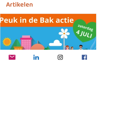
Artikelen
25 jun
Gooise Meren pakt zwerfpeuken
aan op 4 juli
Doe mee aan bestaande acties of start je