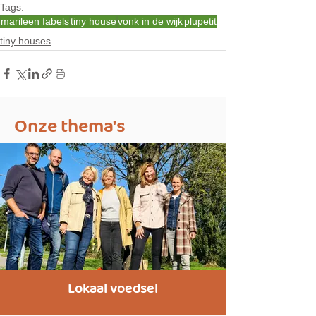
Tags:
marileen fabels
tiny house
vonk in de wijk
plupetit
tiny houses
Onze thema's
Lokaal voedsel