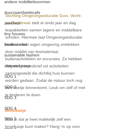
andere mobiliteitsvormen
duurzaamheidscafe
Stichting Omgevingseducatie Gooi, Vecht- 
en Eemstreek
 stelt al sinds jaar en dag 
zwerfvuil
lespakketten samen lagere en middelbare 
tiny houses
scholen. Hiermee laat Omgevingseducatie 
kinderen hun eigen omgeving ontdekken 
biodiversiteit
door middel van lesmateriaal, 
sustainable fashion
buitenactiviteiten en excursies. Ze hebben 
vliegwielgroep
ook een nieuwsbrief vol activiteiten 
samengesteld die dichtbij huis kunnen 
SDG 1
worden gedaan. Zodat de natuur toch nog 
SDG 2
een beetje binnenkomt. Leuk om zelf of met 
je kinderen te doen.
SDG 3
SDG 4
Broeikasje
SDG 7
Wist je dat je heel makkelijk zelf een 
broeikasje kunt maken? Hang 'm op voor 