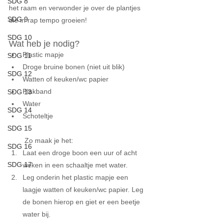
SDG 8
het raam en verwonder je over de plantjes 
SDG 9
die in rap tempo groeien!
SDG 10
Wat heb je nodig? 
Plastic mapje  
SDG 11
Droge bruine bonen (niet uit blik)  
SDG 12
Watten of keuken/wc papier  
Plakband  
SDG 13
Water  
SDG 14
Schoteltje
SDG 15
 Zo maak je het:  
SDG 16
Laat een droge boon een uur of acht 
SDG 17
weken in een schaaltje met water.  
Leg onderin het plastic mapje een 
laagje watten of keuken/wc papier. Leg 
de bonen hierop en giet er een beetje 
water bij.  