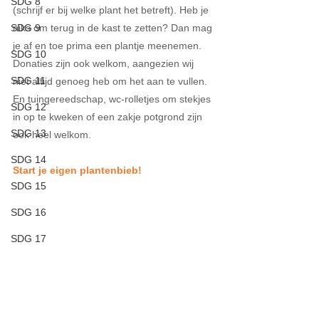
SDG 8
(schrijf er bij welke plant het betreft). Heb je 
niks om terug in de kast te zetten? Dan mag 
SDG 9
je af en toe prima een plantje meenemen. 
SDG 10
Donaties zijn ook welkom, aangezien wij 
SDG 11
niet altijd genoeg heb om het aan te vullen. 
En tuingereedschap, wc-rolletjes om stekjes 
SDG 12
in op te kweken of een zakje potgrond zijn 
SDG 13
ook heel welkom.
SDG 14
Start je eigen plantenbieb!
SDG 15
SDG 16
SDG 17