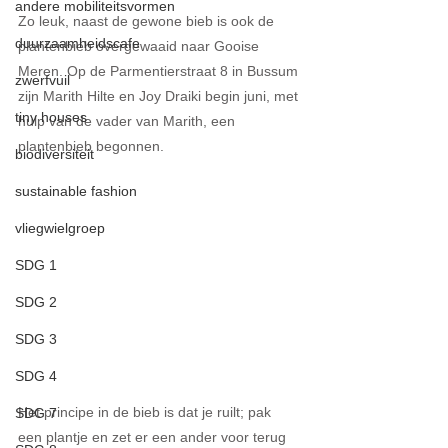
andere mobiliteitsvormen
Zo leuk, naast de gewone bieb is ook de 
duurzaamheidscafe
plantenbieb overgewaaid naar Gooise 
Meren. Op de Parmentierstraat 8 in Bussum 
zwerfvuil
zijn Marith Hilte en Joy Draiki begin juni, met 
tiny houses
hulp van de vader van Marith, een 
plantenbieb begonnen. 
biodiversiteit
sustainable fashion
vliegwielgroep
SDG 1
SDG 2
SDG 3
SDG 4
Het principe in de bieb is dat je ruilt; pak 
SDG 7
een plantje en zet er een ander voor terug 