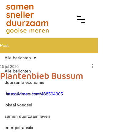
Post
Alle berichten
15 jul 2020
Alle berichten
Plantenbieb Bussum
duurzame economie
duurzaam onderwijs
https://vimeo.com/438504305
lokaal voedsel
samen duurzaam leven
energietransitie