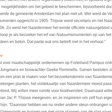
 mogelijkheden om het gebied te beschermen, bijvoorbeeld doo
voerde de gemeente Amsterdam het plan niet uit. Wel werd de Ve
menten opgericht in 1905. Thijsse werd secretaris en het Naa
06. Zo werd het Naardermeer het eerste officiële natuurgebied 
an loop je als bezoeker het erf van Natuurmonumenten op van he
teen en beton. Dat paste wat ons betreft niet in het verhaal.”
er
t voor maatschappelijk ondernemen op Forteiland Pampus ontm
en Jongmans en boswachter Geeke Remmelts. Samen besloten zij
om een plan te maken voor het bezoekersterrein van Naardermee
ekeigen planten, het visitekaartje van Naardermeer moest passe
ebied. Wij willen meer ruimte voor biodiversiteit. Daarnaast will
 van Jac P. Thijsse meegeven, en ze inspireren om zelf hun ei
t Thijn. “Daarvoor hebben we nu onder andere steun ontvangen v
reenspots en kunnen we met onze plannen aan de slag gaan.