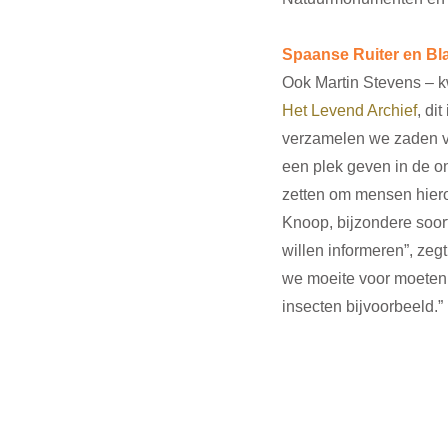
Spaanse Ruiter en B
Ook Martin Stevens – kw
Het Levend Archief
, di
verzamelen we zaden va
een plek geven in de on
zetten om mensen hiero
Knoop, bijzondere soo
willen informeren”, zeg
we moeite voor moeten 
insecten bijvoorbeeld.”