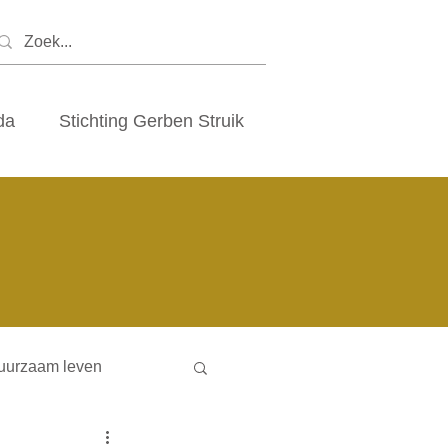
da
Stichting Gerben Struik
uurzaam leven
ny houses