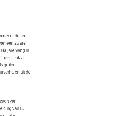
rmeer onder een 
 van een zware 
“Na jarenlang in 
besefte ik al 
s groter 
rverhalen uit de 
stort van 
iding van E. 
 dit plan. 