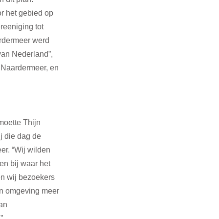
r het gebied op 
reeniging tot 
rdermeer werd 
van Nederland”, 
t Naardermeer, en 
oette Thijn 
 die dag de 
r. “Wij wilden 
n bij waar het 
en wij bezoekers 
gen omgeving meer 
an 
”