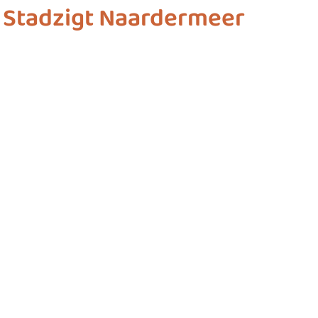
 Stadzigt Naardermeer
ashion
vliegwielgroep
SDG 1
SDG 2
SDG 
SDG 10
SDG 11
SDG 12
SDG 13
SD