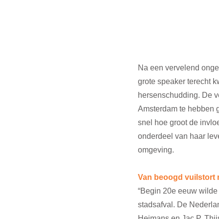
Na een vervelend onge
grote speaker terecht 
hersenschudding. De vel
Amsterdam te hebben gew
snel hoe groot de invlo
onderdeel van haar lev
omgeving.
Van beoogd vuilstort 
“Begin 20e eeuw wilde 
stadsafval. De Nederla
Heimans en Jac P. Thijs