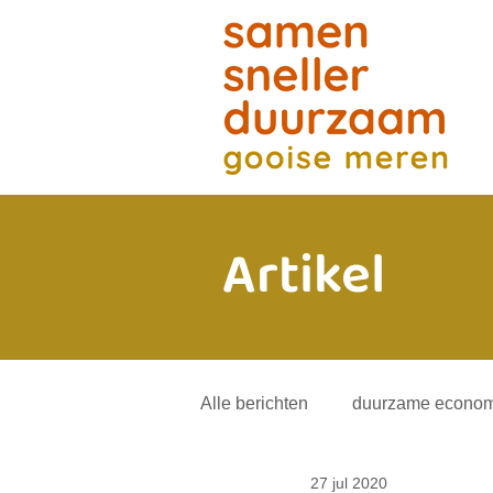
Artikel
Alle berichten
duurzame econom
27 jul 2020
energietransitie
andere mob