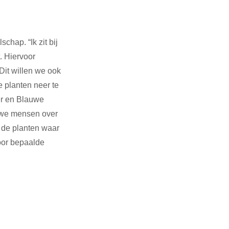
hap. “Ik zit bij 
t. Hiervoor 
it willen we ook 
 planten neer te 
er en Blauwe 
 we mensen over 
n de planten waar 
oor bepaalde 