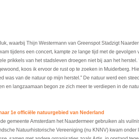
luk, waarbij Thijn Westermann van Greenspot Stadzigt Naarde
kwam tijdens een concert, kampte ze lange tijd met de gevolgen
e prikkels van het stadsleven droegen niet bij aan het herstel. 
oond, koos ik ervoor de rust op te zoeken in Muiderberg. Hier 
ed was van de natuur op mijn herstel.” De natuur werd een steed
en en langzaamaan begon ze zich meer te verdiepen in de natuu
naar 1e officiële natuurgebied van Nederland
de gemeente Amsterdam het Naardermeer gebruiken als vuilnis
ndsche Natuurhistorische Vereeniging (nu KNNV) kwam onder le
se, samen met andere organisaties zoals Artis, in opstand tegen