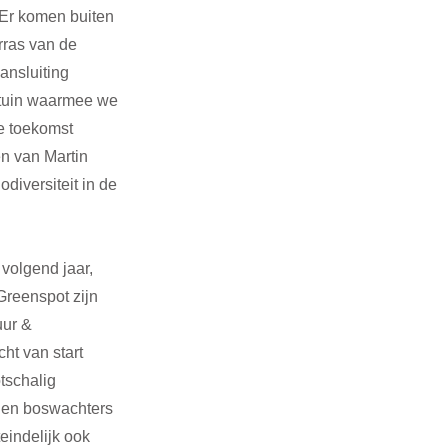
 Er komen buiten 
rras van de 
ansluiting 
dtuin waarmee we 
e toekomst 
n van Martin 
diversiteit in de 
volgend jaar, 
Greenspot zijn 
ur & 
t van start 
schalig 
 en boswachters 
eindelijk ook 