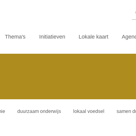
Thema's
Initiatieven
Lokale kaart
Agen
ie
duurzaam onderwijs
lokaal voedsel
samen d
iliteitsvormen
duurzaamheidscafe
zwerfvuil
ti