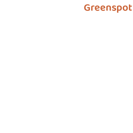
Greenspot
biodiversiteit
sustainable f
SDG 7
SDG 8
SDG 9
SDG 16
SDG 17