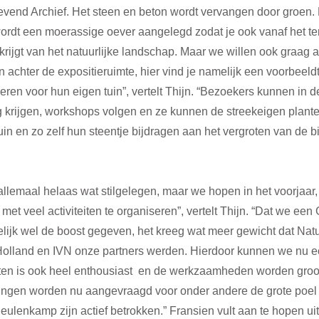
Levend Archief. Het steen en beton wordt vervangen door groen.
ordt een moerassige oever aangelegd zodat je ook vanaf het te
 krijgt van het natuurlijke landschap. Maar we willen ook graag a
 achter de expositieruimte, hier vind je namelijk een voorbeel
ren voor hun eigen tuin”, vertelt Thijn. “Bezoekers kunnen in d
g krijgen, workshops volgen en ze kunnen de streekeigen plante
in en zo zelf hun steentje bijdragen aan het vergroten van de bio
allemaal helaas wat stilgelegen, maar we hopen in het voorjaar, 
met veel activiteiten te organiseren”, vertelt Thijn. “Dat we een 
elijk wel de boost gegeven, het kreeg wat meer gewicht dat Natu
Holland en IVN onze partners werden. Hierdoor kunnen we nu ech
n is ook heel enthousiast  en de werkzaamheden worden groot
ingen worden nu aangevraagd voor onder andere de grote poel
lenkamp zijn actief betrokken.” Fransien vult aan te hopen uit