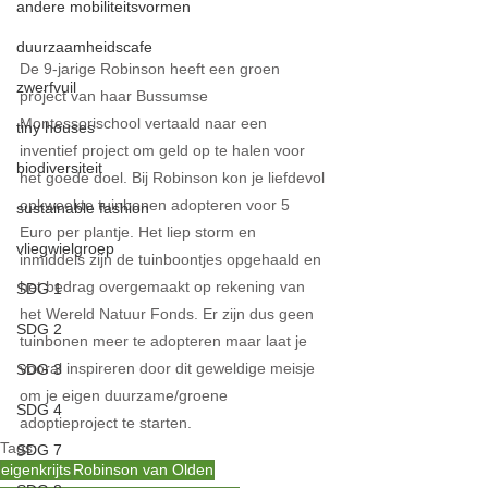
andere mobiliteitsvormen
duurzaamheidscafe
De 9-jarige Robinson heeft een groen 
zwerfvuil
project van haar Bussumse 
Montessorischool vertaald naar een 
tiny houses
inventief project om geld op te halen voor 
biodiversiteit
het goede doel. Bij Robinson kon je liefdevol 
opkweekte tuinbonen adopteren voor 5 
sustainable fashion
Euro per plantje. Het liep storm en 
vliegwielgroep
inmiddels zijn de tuinboontjes opgehaald en 
het bedrag overgemaakt op rekening van 
SDG 1
het Wereld Natuur Fonds. Er zijn dus geen 
SDG 2
tuinbonen meer te adopteren maar laat je 
vooral inspireren door dit geweldige meisje 
SDG 3
om je eigen duurzame/groene 
SDG 4
adoptieproject te starten. 
Tags:
SDG 7
eigenkrijts
Robinson van Olden