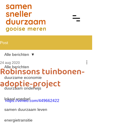
Post
Alle berichten
24 aug 2020
Alle berichten
Robinsons tuinbonen-
duurzame economie
adoptie-project
duurzaam onderwijs
lokaal voedsel
https://vimeo.com/449662422
samen duurzaam leven
energietransitie